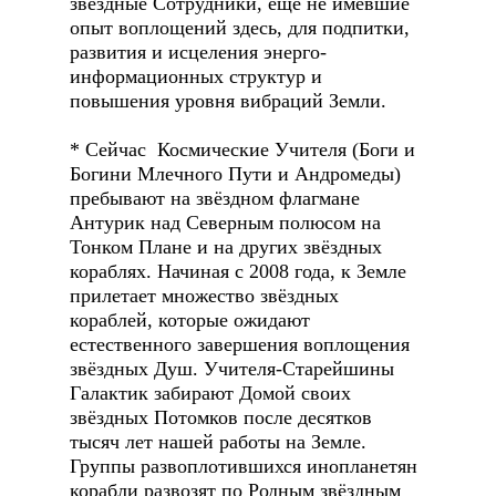
звёздные Сотрудники, ещё не имевшие
опыт воплощений здесь, для подпитки,
развития и исцеления энерго-
информационных структур и
повышения уровня вибраций Земли.
* Сейчас Космические Учителя (Боги и
Богини Млечного Пути и Андромеды)
пребывают на звёздном флагмане
Антурик над Северным полюсом на
Тонком Плане и на других звёздных
кораблях. Начиная с 2008 года, к Земле
прилетает множество звёздных
кораблей, которые ожидают
естественного завершения воплощения
звёздных Душ. Учителя-Старейшины
Галактик забирают Домой своих
звёздных Потомков после десятков
тысяч лет нашей работы на Земле.
Группы развоплотившихся инопланетян
корабли развозят по Родным звёздным