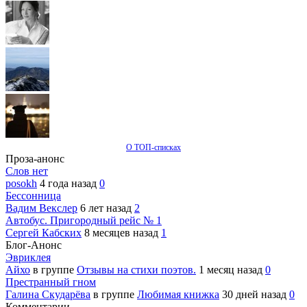
О ТОП-списках
Проза-анонс
Слов нет
posokh
4 года назад
0
Бессонница
Вадим Векслер
6 лет назад
2
Автобус. Пригородный рейс № 1
Сергей Кабских
8 месяцев назад
1
Блог-Анонс
Эвриклея
Айхо
в группе
Отзывы на стихи поэтов.
1 месяц назад
0
Престранный гном
Галина Скударёва
в группе
Любимая книжка
30 дней назад
0
Комментарии