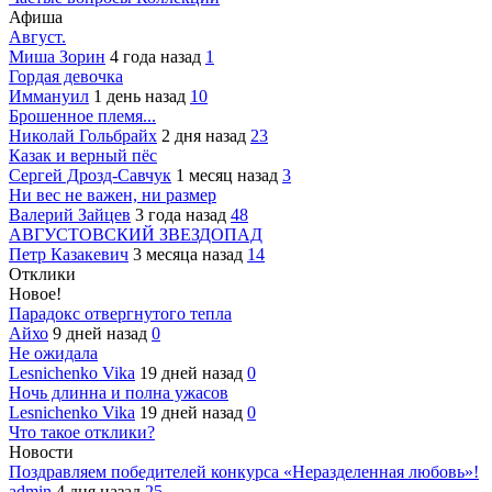
Афиша
Август.
Миша Зорин
4 года назад
1
Гордая девочка
Иммануил
1 день назад
10
Брошенное племя...
Николай Гольбрайх
2 дня назад
23
Казак и верный пёс
Сергей Дрозд-Савчук
1 месяц назад
3
Ни вес не важен, ни размер
Валерий Зайцев
3 года назад
48
АВГУСТОВСКИЙ ЗВЕЗДОПАД
Петр Казакевич
3 месяца назад
14
Отклики
Новое!
Парадокс отвергнутого тепла
Айхо
9 дней назад
0
Не ожидала
Lesnichenko Vika
19 дней назад
0
Ночь длинна и полна ужасов
Lesnichenko Vika
19 дней назад
0
Что такое отклики?
Новости
Поздравляем победителей конкурса «Неразделенная любовь»!
admin
4 дня назад
25