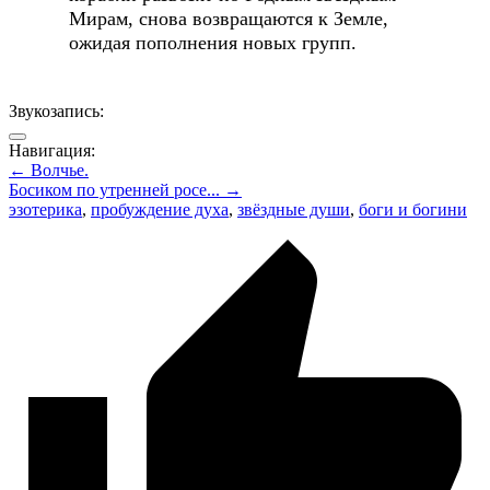
Мирам, снова возвращаются к Земле,
ожидая пополнения новых групп.
Звукозапись:
Навигация:
← Волчье.
Босиком по утренней росе... →
эзотерика
,
пробуждение духа
,
звёздные души
,
боги и богини