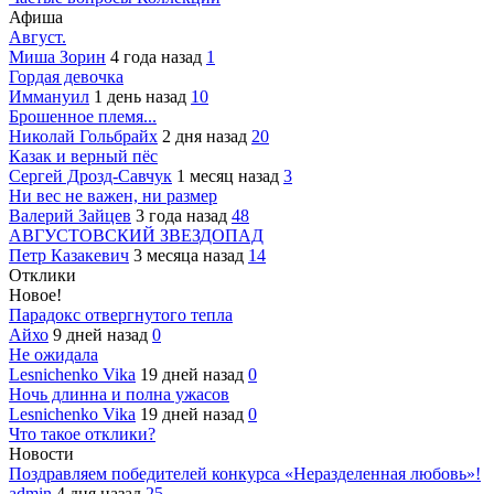
Афиша
Август.
Миша Зорин
4 года назад
1
Гордая девочка
Иммануил
1 день назад
10
Брошенное племя...
Николай Гольбрайх
2 дня назад
20
Казак и верный пёс
Сергей Дрозд-Савчук
1 месяц назад
3
Ни вес не важен, ни размер
Валерий Зайцев
3 года назад
48
АВГУСТОВСКИЙ ЗВЕЗДОПАД
Петр Казакевич
3 месяца назад
14
Отклики
Новое!
Парадокс отвергнутого тепла
Айхо
9 дней назад
0
Не ожидала
Lesnichenko Vika
19 дней назад
0
Ночь длинна и полна ужасов
Lesnichenko Vika
19 дней назад
0
Что такое отклики?
Новости
Поздравляем победителей конкурса «Неразделенная любовь»!
admin
4 дня назад
25