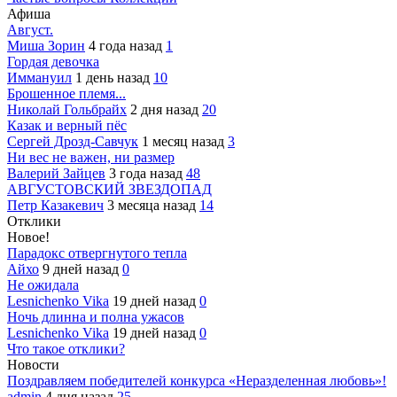
Афиша
Август.
Миша Зорин
4 года назад
1
Гордая девочка
Иммануил
1 день назад
10
Брошенное племя...
Николай Гольбрайх
2 дня назад
20
Казак и верный пёс
Сергей Дрозд-Савчук
1 месяц назад
3
Ни вес не важен, ни размер
Валерий Зайцев
3 года назад
48
АВГУСТОВСКИЙ ЗВЕЗДОПАД
Петр Казакевич
3 месяца назад
14
Отклики
Новое!
Парадокс отвергнутого тепла
Айхо
9 дней назад
0
Не ожидала
Lesnichenko Vika
19 дней назад
0
Ночь длинна и полна ужасов
Lesnichenko Vika
19 дней назад
0
Что такое отклики?
Новости
Поздравляем победителей конкурса «Неразделенная любовь»!
admin
4 дня назад
25