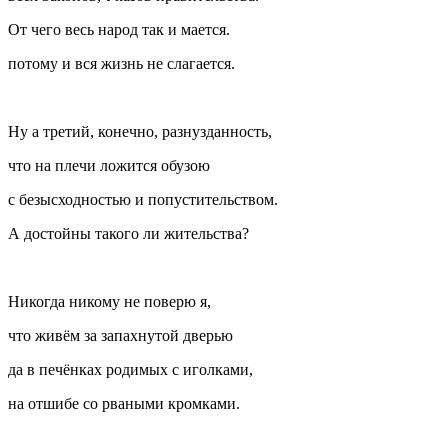
От чего весь народ так и мается.
потому и вся жизнь не слагается.
Ну а третий, конечно, разнузданность,
что на плечи ложится обузою
с безысходностью и попустительством.
А достойны такого ли жительства?
Никогда никому не поверю я,
что живём за запахнутой дверью
да в печёнках родимых с иголками,
на отшибе со рваными кромками.