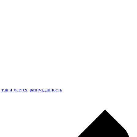
 так и мается
,
разнузданность