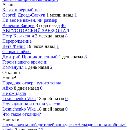
Афиша
Казак и верный пёс
Сергей Дрозд-Савчук
1 месяц назад
1
Ни вес не важен, ни размер
Валерий Зайцев
3 года назад
46
АВГУСТОВСКИЙ ЗВЕЗДОПАД
Петр Казакевич
3 месяца назад
8
Перерождение
Вета Фелис
19 часов назад
1
Сгорает шёлк.
Дмитрий Проникновенный
1 день назад
8
Герой нашего времени
Иммануил
1 день назад
2
Отклики
Новое!
Парадокс отвергнутого тепла
Айхо
8 дней назад
0
Не ожидала
Lesnichenko Vika
18 дней назад
0
Ночь длинна и полна ужасов
Lesnichenko Vika
18 дней назад
0
Что такое отклики?
Новости
Поздравляем победителей конкурса «Неразделенная любовь»!
admin
3 дня назад
23