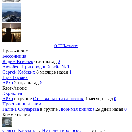
О ТОП-списках
Проза-анонс
Бессонница
Вадим Векслер
6 лет назад
2
Автобус. Пригородный рейс № 1
Сергей Кабских
8 месяцев назад
1
Про Тарзана
Айхо
2 года назад
6
Блог-Анонс
Эвриклея
Айхо
в группе
Отзывы на стихи поэтов.
1 месяц назад
0
Престранный гном
Галина Скударёва
в группе
Любимая книжка
29 дней назад
0
Комментарии
Сергей Кабских
→
Не целуй кровососа
1 час назад