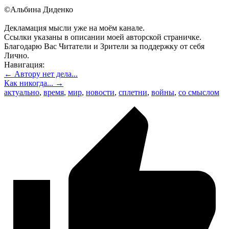
©Альбина Диденко
Декламация мысли уже на моём канале.
Ссылки указаны в описании моей авторской страничке.
Благодарю Вас Читатели и Зрители за поддержку от себя
Лично.
Навигация:
← Автору нет дела...
Как никогда... →
актуально
,
время
,
мир
,
новости
,
сплетни
,
войны
,
со смыслом