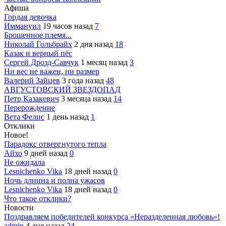
Афиша
Гордая девочка
Иммануил
19 часов назад
7
Брошенное племя...
Николай Гольбрайх
2 дня назад
18
Казак и верный пёс
Сергей Дрозд-Савчук
1 месяц назад
3
Ни вес не важен, ни размер
Валерий Зайцев
3 года назад
48
АВГУСТОВСКИЙ ЗВЕЗДОПАД
Петр Казакевич
3 месяца назад
14
Перерождение
Вета Фелис
1 день назад
1
Отклики
Новое!
Парадокс отвергнутого тепла
Айхо
9 дней назад
0
Не ожидала
Lesnichenko Vika
18 дней назад
0
Ночь длинна и полна ужасов
Lesnichenko Vika
18 дней назад
0
Что такое отклики?
Новости
Поздравляем победителей конкурса «Неразделенная любовь»!
admin
4 дня назад
24