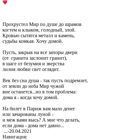
Прохрустел Мир по душе до шрамов
когтем и клыком, голодный, злой.
Кровью сытятся металл и камень,
судьбы комкая. Хочу домой.
Пусть, закрыв на все запоры двери
(от гранита заслонит гранит),
в шаге от безумия и зверства
лилия любви свет оглядит.
Век без сна душа - так пусть подремлет,
от земли до неба Мир чужой
вне останется...но в том проблема:
дома я - когда хочу домой.
На билет в Париж вам мало денег
или зачарованы луной -
и меж вами высь? А мне что делать,
если дома - дома нет давно...
...-20.04.2021
Навигация: