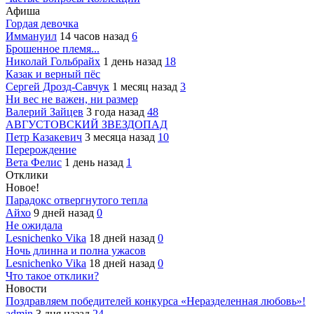
Афиша
Гордая девочка
Иммануил
14 часов назад
6
Брошенное племя...
Николай Гольбрайх
1 день назад
18
Казак и верный пёс
Сергей Дрозд-Савчук
1 месяц назад
3
Ни вес не важен, ни размер
Валерий Зайцев
3 года назад
48
АВГУСТОВСКИЙ ЗВЕЗДОПАД
Петр Казакевич
3 месяца назад
10
Перерождение
Вета Фелис
1 день назад
1
Отклики
Новое!
Парадокс отвергнутого тепла
Айхо
9 дней назад
0
Не ожидала
Lesnichenko Vika
18 дней назад
0
Ночь длинна и полна ужасов
Lesnichenko Vika
18 дней назад
0
Что такое отклики?
Новости
Поздравляем победителей конкурса «Неразделенная любовь»!
admin
3 дня назад
24