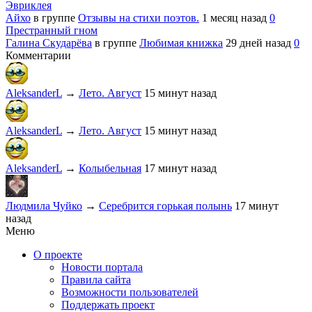
Эвриклея
Айхо
в группе
Отзывы на стихи поэтов.
1 месяц назад
0
Престранный гном
Галина Скударёва
в группе
Любимая книжка
29 дней назад
0
Комментарии
AleksanderL
→
Лето. Август
15 минут назад
AleksanderL
→
Лето. Август
15 минут назад
AleksanderL
→
Колыбельная
17 минут назад
Людмила Чуйко
→
Серебрится горькая полынь
17 минут
назад
Меню
О проекте
Новости портала
Правила сайта
Возможности пользователей
Поддержать проект