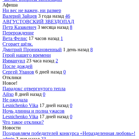
Афиша
Ни вес не важен, ни размер
Валерий Зайцев
3 года назад
46
АВГУСТОВСКИЙ ЗВЕЗДОПАД
Петр Казакевич
3 месяца назад
8
Перерождение
Вета Фелис
17 часов назад
1
Сгорает шёлк.
Дмитрий Проникновенный
1 день назад
8
Герой нашего времени
Иммануил
23 часа назад
2
После дождей
Сергей Уланов
6 дней назад
0
Отклики
Новое!
Парадокс отвергнутого тепла
Айхо
8 дней назад
0
Не ожидала
Lesnichenko Vika
17 дней назад
0
Ночь длинна и полна ужасов
Lesnichenko Vika
17 дней назад
0
Что такое отклики?
Новости
Поздравляем победителей конкурса «Неразделенная любовь»!
admin
3 дня назад
23