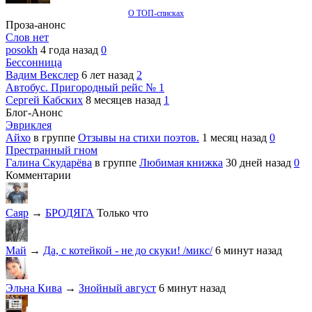
О ТОП-списках
Проза-анонс
Слов нет
posokh
4 года назад
0
Бессонница
Вадим Векслер
6 лет назад
2
Автобус. Пригородный рейс № 1
Сергей Кабских
8 месяцев назад
1
Блог-Анонс
Эвриклея
Айхо
в группе
Отзывы на стихи поэтов.
1 месяц назад
0
Престранный гном
Галина Скударёва
в группе
Любимая книжка
30 дней назад
0
Комментарии
Саяр
→
БРОДЯГА
Только что
Май
→
Да, с котейкой - не до скуки! /микс/
6 минут назад
Эльна Кива
→
Знойный август
6 минут назад