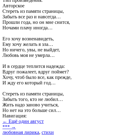
Тип произведения:
Авторское
Стереть из памяти страницы,
Забыть все раз и навсегда…
Прошли года, но он мне снится,
Ночами плачу иногда…
Его хочу возненавидеть,
Ему хочу желать я зла…
Но ничего, увы, не выйдет,
Любовь моя не умерла…
И в сердце теплится надежда:
Вдруг пожалеет, вдруг поймет?
Хочу, чтоб было все, как прежде,
И жду его который год…
Стереть из памяти страницы,
Забыть того, кто не любил…
Жить надо заново учиться,
Но нет на это больше сил…
Навигация:
← Ещё один август
*** →
любовная лирика
,
стихи