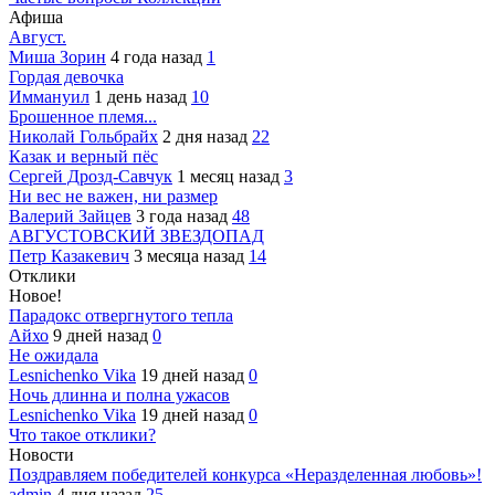
Афиша
Август.
Миша Зорин
4 года назад
1
Гордая девочка
Иммануил
1 день назад
10
Брошенное племя...
Николай Гольбрайх
2 дня назад
22
Казак и верный пёс
Сергей Дрозд-Савчук
1 месяц назад
3
Ни вес не важен, ни размер
Валерий Зайцев
3 года назад
48
АВГУСТОВСКИЙ ЗВЕЗДОПАД
Петр Казакевич
3 месяца назад
14
Отклики
Новое!
Парадокс отвергнутого тепла
Айхо
9 дней назад
0
Не ожидала
Lesnichenko Vika
19 дней назад
0
Ночь длинна и полна ужасов
Lesnichenko Vika
19 дней назад
0
Что такое отклики?
Новости
Поздравляем победителей конкурса «Неразделенная любовь»!
admin
4 дня назад
25