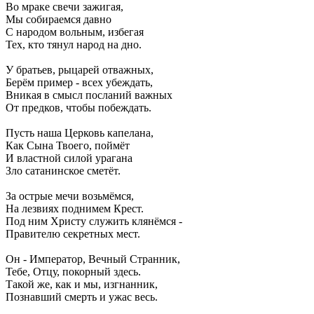
Во мраке свечи зажигая,
Мы собираемся давно
С народом вольным, избегая
Тех, кто тянул народ на дно.
У братьев, рыцарей отважных,
Берём пример - всех убеждать,
Вникая в смысл посланий важных
От предков, чтобы побеждать.
Пусть наша Церковь капелана,
Как Сына Твоего, поймёт
И властной силой урагана
Зло сатанинское сметёт.
За острые мечи возьмёмся,
На лезвиях поднимем Крест.
Под ним Христу служить клянёмся -
Правителю секретных мест.
Он - Император, Вечный Странник,
Тебе, Отцу, покорный здесь.
Такой же, как и мы, изгнанник,
Познавший смерть и ужас весь.