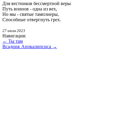
Для вестников бессмертной веры
Путь воинов - одна из вех,
Но мы - святые тамплиеры,
Способные отвергнуть грех.
27 июля 2023
Навигация:
← Ты там
Всадник Апокалипсиса →