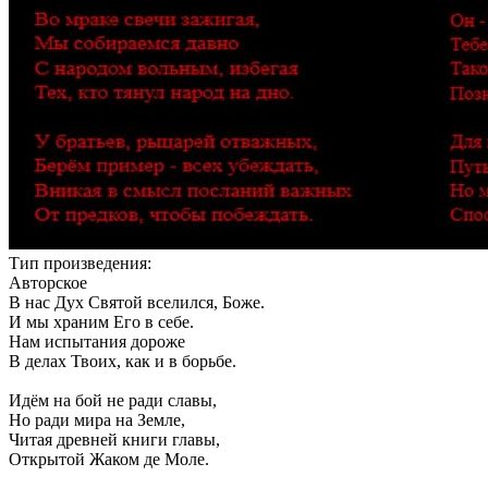
Тип произведения:
Авторское
В нас Дух Святой вселился, Боже.
И мы храним Его в себе.
Нам испытания дороже
В делах Твоих, как и в борьбе.
Идём на бой не ради славы,
Но ради мира на Земле,
Читая древней книги главы,
Открытой Жаком де Моле.