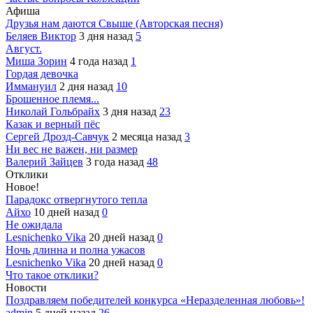
Афиша
Друзья нам даются Свыше (Авторская песня)
Беляев Виктор
3 дня назад
5
Август.
Миша Зорин
4 года назад
1
Гордая девочка
Иммануил
2 дня назад
10
Брошенное племя...
Николай Гольбрайх
3 дня назад
23
Казак и верный пёс
Сергей Дрозд-Савчук
2 месяца назад
3
Ни вес не важен, ни размер
Валерий Зайцев
3 года назад
48
Отклики
Новое!
Парадокс отвергнутого тепла
Айхо
10 дней назад
0
Не ожидала
Lesnichenko Vika
20 дней назад
0
Ночь длинна и полна ужасов
Lesnichenko Vika
20 дней назад
0
Что такое отклики?
Новости
Поздравляем победителей конкурса «Неразделенная любовь»!
admin
5 дней назад
26