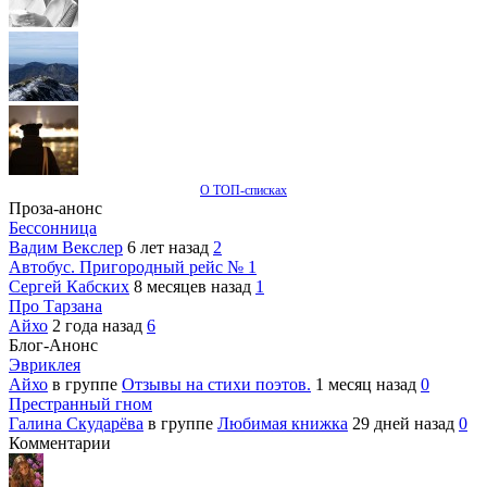
О ТОП-списках
Проза-анонс
Бессонница
Вадим Векслер
6 лет назад
2
Автобус. Пригородный рейс № 1
Сергей Кабских
8 месяцев назад
1
Про Тарзана
Айхо
2 года назад
6
Блог-Анонс
Эвриклея
Айхо
в группе
Отзывы на стихи поэтов.
1 месяц назад
0
Престранный гном
Галина Скударёва
в группе
Любимая книжка
29 дней назад
0
Комментарии