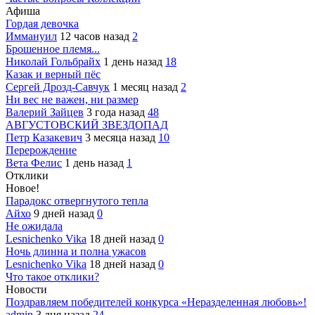
Афиша
Гордая девочка
Иммануил
12 часов назад
2
Брошенное племя...
Николай Гольбрайх
1 день назад
18
Казак и верный пёс
Сергей Дрозд-Савчук
1 месяц назад
2
Ни вес не важен, ни размер
Валерий Зайцев
3 года назад
48
АВГУСТОВСКИЙ ЗВЕЗДОПАД
Петр Казакевич
3 месяца назад
10
Перерождение
Вета Фелис
1 день назад
1
Отклики
Новое!
Парадокс отвергнутого тепла
Айхо
9 дней назад
0
Не ожидала
Lesnichenko Vika
18 дней назад
0
Ночь длинна и полна ужасов
Lesnichenko Vika
18 дней назад
0
Что такое отклики?
Новости
Поздравляем победителей конкурса «Неразделенная любовь»!
admin
3 дня назад
24