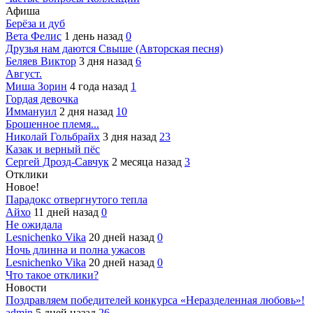
Афиша
Берёза и дуб
Вета Фелис
1 день назад
0
Друзья нам даются Свыше (Авторская песня)
Беляев Виктор
3 дня назад
6
Август.
Миша Зорин
4 года назад
1
Гордая девочка
Иммануил
2 дня назад
10
Брошенное племя...
Николай Гольбрайх
3 дня назад
23
Казак и верный пёс
Сергей Дрозд-Савчук
2 месяца назад
3
Отклики
Новое!
Парадокс отвергнутого тепла
Айхо
11 дней назад
0
Не ожидала
Lesnichenko Vika
20 дней назад
0
Ночь длинна и полна ужасов
Lesnichenko Vika
20 дней назад
0
Что такое отклики?
Новости
Поздравляем победителей конкурса «Неразделенная любовь»!
admin
5 дней назад
26