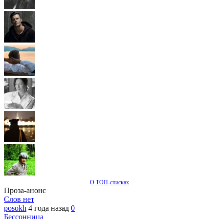
О ТОП-списках
Проза-анонс
Слов нет
posokh
4 года назад
0
Бессонница