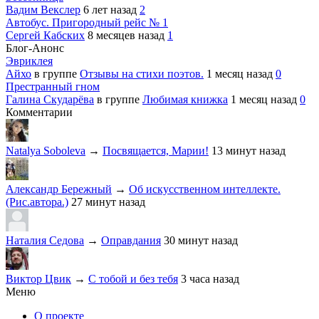
Вадим Векслер
6 лет назад
2
Автобус. Пригородный рейс № 1
Сергей Кабских
8 месяцев назад
1
Блог-Анонс
Эвриклея
Айхо
в группе
Отзывы на стихи поэтов.
1 месяц назад
0
Престранный гном
Галина Скударёва
в группе
Любимая книжка
1 месяц назад
0
Комментарии
Natalya Soboleva
→
Посвящается, Марии!
13 минут назад
Александр Бережный
→
Об искусственном интеллекте.
(Рис.автора.)
27 минут назад
Наталия Седова
→
Оправдания
30 минут назад
Виктор Цвик
→
С тобой и без тебя
3 часа назад
Меню
О проекте