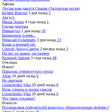
Афиша
Друзья нам даются Свыше (Авторская песня)
Беляев Виктор
3 дня назад
5
Август.
Миша Зорин
4 года назад
1
Гордая девочка
Иммануил
2 дня назад
10
Брошенное племя...
Николай Гольбрайх
3 дня назад
23
Казак и верный пёс
Сергей Дрозд-Савчук
2 месяца назад
3
Ни вес не важен, ни размер
Валерий Зайцев
3 года назад
48
Отклики
Новое!
Парадокс отвергнутого тепла
Айхо
10 дней назад
0
Не ожидала
Lesnichenko Vika
20 дней назад
0
Ночь длинна и полна ужасов
Lesnichenko Vika
20 дней назад
0
Что такое отклики?
Новости
Поздравляем победителей конкурса «Неразделенная любовь»!
admin
5 дней назад
26