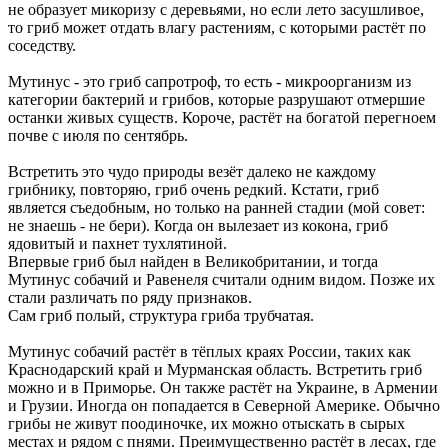
не образует микоризу с деревьями, но если лето засушливое,
то гриб может отдать влагу растениям, с которыми растёт по
соседству.
Мутинус - это гриб сапротроф, то есть - микроорганизм из
категории бактерий и грибов, которые разрушают отмершие
останки живых существ. Короче, растёт на богатой перегноем
почве с июля по сентябрь.
Встретить это чудо природы везёт далеко не каждому
грибнику, повторяю, гриб очень редкий. Кстати, гриб
является съедобным, но только на ранней стадии (мой совет:
не знаешь - не бери). Когда он вылезает из кокона, гриб
ядовитый и пахнет тухлятиной.
Впервые гриб был найден в Великобритании, и тогда
Мутинус собачий и Равенеля считали одним видом. Позже их
стали различать по ряду признаков.
Сам гриб полый, структура гриба трубчатая.
Мутинус собачий растёт в тёплых краях России, таких как
Краснодарский край и Мурманская область. Встретить гриб
можно и в Приморье. Он также растёт на Украине, в Армении
и Грузии. Иногда он попадается в Северной Америке. Обычно
грибы не живут поодиночке, их можно отыскать в сырых
местах и рядом с пнями. Преимущественно растёт в лесах, где