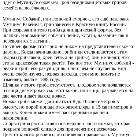
идёт о Мутинусе собачьем - род базидиомицетовых грибов
семейства весёлковых.
Мутинус Собачий, или вонючий сморчок, его ещё называют
Мутинус Равенеля, гриб занесён в Красную книгу России.
При созревании тело гриба цилиндрической формы, без
шляпки, Напоминает собачий пенис, кстати, название так и
переводится с латыни.
По своей форме этот гриб не похож на представителей своего
царства. Когда начинающие грибники сталкиваются с этим
чудом (гриб такой, хрен тебе, а не грибы), они не знают, что
это за кракозябра такая растёт. Так вот этот Мутинус собачий -
редкий гриб, его раз увидишь и ни с чем не спутаешь. Вид
очень слабо изучен, первая находка, если мне память не
изменяет, была в 1888 году.
Шляпка у этого гриба отсутствует, плодовое тело появляется
из яйца диаметром 3 см. Этот кокон, или яйцо, разрывается на
две части и даёт выход ножке.
Ножка гриба может достигать от 8 до 10 сантиметров в
высоту, но порой попадаются экземпляры и 15 сантиметров в
высоту. Конец ножки имеет заострённый красный
наконечник.
Споры гриба располагаются в верхней части ножки, которая
покрыта вонючей слизью для привлечения насекомых.
Цвет от красно-розового, до оливково-оранжевого. Мутинус