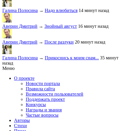
Галина Полосина
→
Надо влюбиться
14 минут назад
Аверин Дмитрий
→
Знойный август
16 минут назад
Аверин Дмитрий
→
После разлуки
20 минут назад
Галина Полосина
→
Прикоснись к моим снам...
35 минут
назад
Меню
О проекте
Новости портала
Правила сайта
Возможности пользователей
Поддержать проект
Конкурсы
Награды и звания
Частые вопросы
Авторы
Стихи
Проза