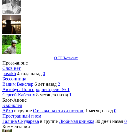
О ТОП-списках
Проза-анонс
Слов нет
posokh
4 года назад
0
Бессонница
Вадим Векслер
6 лет назад
2
Автобус. Пригородный рейс № 1
Сергей Кабских
8 месяцев назад
1
Блог-Анонс
Эвриклея
Айхо
в группе
Отзывы на стихи поэтов.
1 месяц назад
0
Престранный гном
Галина Скударёва
в группе
Любимая книжка
30 дней назад
0
Комментарии