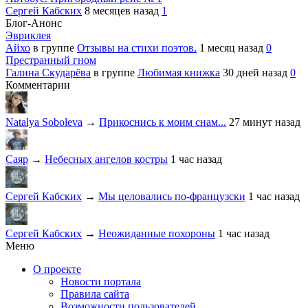
Сергей Кабских
8 месяцев назад
1
Блог-Анонс
Эвриклея
Айхо
в группе
Отзывы на стихи поэтов.
1 месяц назад
0
Престранный гном
Галина Скударёва
в группе
Любимая книжка
30 дней назад
0
Комментарии
Natalya Soboleva
→
Прикоснись к моим снам...
27 минут назад
Саяр
→
Небесных ангелов костры
1 час назад
Сергей Кабских
→
Мы целовались по-французски
1 час назад
Сергей Кабских
→
Неожиданные похороны
1 час назад
Меню
О проекте
Новости портала
Правила сайта
Возможности пользователей