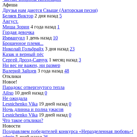
Афиша
Друзья нам даются Свыше (Авторская песня)
Беляев Виктор
2 дня назад
5
Август.
Миша Зорин
4 года назад
1
Гордая девочка
Иммануил
1 день назад
10
Брошенное племя...
Николай Гольбрайх
3 дня назад
23
Казак и верный пёс
Сергей Дрозд-Савчук
1 месяц назад
3
Ни вес не важен, ни размер
Валерий Зайцев
3 года назад
48
Отклики
Новое!
Парадокс отвергнутого тепла
Айхо
10 дней назад
0
Не ожидала
Lesnichenko Vika
19 дней назад
0
Ночь длинна и полна ужасов
Lesnichenko Vika
19 дней назад
0
Что такое отклики?
Новости
Поздравляем победителей конкурса «Неразделенная любовь»!
admin
5 дней назад
26