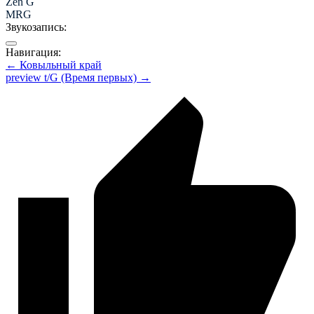
Zen G
MRG
Звукозапись:
Навигация:
← Ковыльный край
preview t/G (Время первых) →