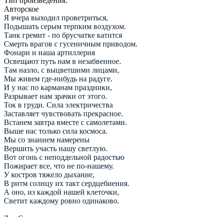
Тип произведения:
Авторское
Я вчера выходил проветриться,
Подышать серым терпким воздухом.
Танк гремит - по брусчатке катится
Смерть врагов с гусеничным приводом.
Фонари и наша артиллерия
Освещают путь нам в незабвенное.
Там назло, с выцветшими лицами,
Мы живем где-нибудь на радуге.
И у нас по карманам праздники,
Разрывает нам зрачки от этого.
Ток в груди. Сила электричества
Заставляет чувствовать прекрасное.
Встанем завтра вместе с самолетами.
Выше нас только сила космоса.
Мы со знанием намерены
Вершить участь нашу светлую.
Вот огонь с неподдельной радостью
Пожирает все, что не по-нашему.
У костров тяжело дыхание,
В ритм солнцу их такт сердцебиения.
А оно, из каждой нашей клеточки,
Светит каждому ровно одинаково.