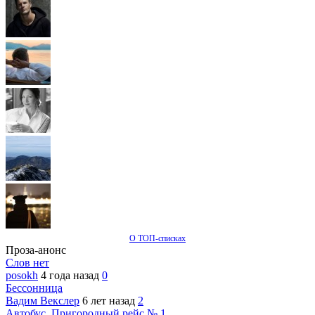
О ТОП-списках
Проза-анонс
Слов нет
posokh
4 года назад
0
Бессонница
Вадим Векслер
6 лет назад
2
Автобус. Пригородный рейс № 1