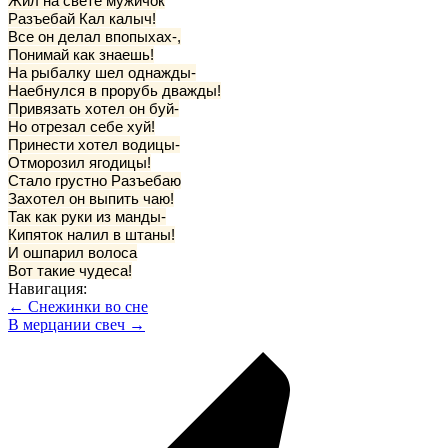
­­Жил на свете мужичок
Разъебай Кал калыч!
Все он делал впопыхах-,
Понимай как знаешь!
На рыбалку шел однажды-
Наебнулся в прорубь дважды!
Привязать хотел он буй-
Но отрезал себе хуй!
Принести хотел водицы-
Отморозил ягодицы!
Стало грустно Разъебаю
Захотел он выпить чаю!
Так как руки из манды-
Кипяток налил в штаны!
И ошпарил волоса
Вот такие чудеса!
Навигация:
← Снежинки во сне
В мерцании свеч →