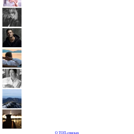
О ТОП-списках