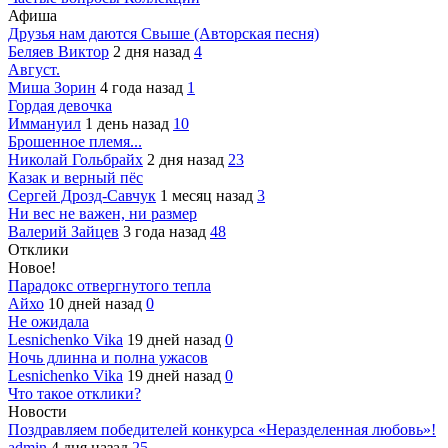
Афиша
Друзья нам даются Свыше (Авторская песня)
Беляев Виктор
2 дня назад
4
Август.
Миша Зорин
4 года назад
1
Гордая девочка
Иммануил
1 день назад
10
Брошенное племя...
Николай Гольбрайх
2 дня назад
23
Казак и верный пёс
Сергей Дрозд-Савчук
1 месяц назад
3
Ни вес не важен, ни размер
Валерий Зайцев
3 года назад
48
Отклики
Новое!
Парадокс отвергнутого тепла
Айхо
10 дней назад
0
Не ожидала
Lesnichenko Vika
19 дней назад
0
Ночь длинна и полна ужасов
Lesnichenko Vika
19 дней назад
0
Что такое отклики?
Новости
Поздравляем победителей конкурса «Неразделенная любовь»!
admin
4 дня назад
25