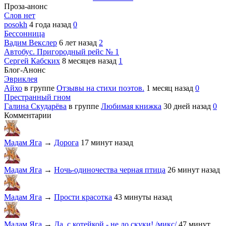
Проза-анонс
Слов нет
posokh
4 года назад
0
Бессонница
Вадим Векслер
6 лет назад
2
Автобус. Пригородный рейс № 1
Сергей Кабских
8 месяцев назад
1
Блог-Анонс
Эвриклея
Айхо
в группе
Отзывы на стихи поэтов.
1 месяц назад
0
Престранный гном
Галина Скударёва
в группе
Любимая книжка
30 дней назад
0
Комментарии
Мадам Яга
→
Дорога
17 минут назад
Мадам Яга
→
Ночь-одиночества черная птица
26 минут назад
Мадам Яга
→
Прости красотка
43 минуты назад
Мадам Яга
→
Да, с котейкой - не до скуки! /микс/
47 минут