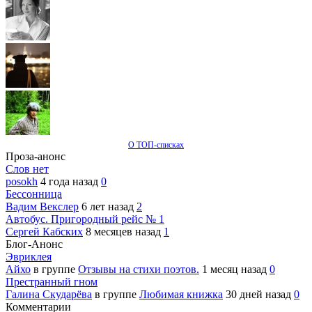
О ТОП-списках
Проза-анонс
Слов нет
posokh
4 года назад
0
Бессонница
Вадим Векслер
6 лет назад
2
Автобус. Пригородный рейс № 1
Сергей Кабских
8 месяцев назад
1
Блог-Анонс
Эвриклея
Айхо
в группе
Отзывы на стихи поэтов.
1 месяц назад
0
Престранный гном
Галина Скударёва
в группе
Любимая книжка
30 дней назад
0
Комментарии