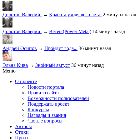
Долотов Валерий.
→
Красота уходящего лета.
2 минуты назад
Долотов Валерий.
→
Ветер (Power Metal)
14 минут назад
Андрей Осипов
→
Пройдут года...
36 минут назад
Эльна Кива
→
Знойный август
36 минут назад
Меню
О проекте
Новости портала
Правила сайта
Возможности пользователей
Поддержать проект
Конкурсы
Награды и звания
Частые вопросы
Авторы
Стихи
Проза