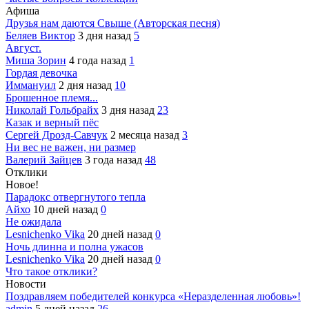
Афиша
Друзья нам даются Свыше (Авторская песня)
Беляев Виктор
3 дня назад
5
Август.
Миша Зорин
4 года назад
1
Гордая девочка
Иммануил
2 дня назад
10
Брошенное племя...
Николай Гольбрайх
3 дня назад
23
Казак и верный пёс
Сергей Дрозд-Савчук
2 месяца назад
3
Ни вес не важен, ни размер
Валерий Зайцев
3 года назад
48
Отклики
Новое!
Парадокс отвергнутого тепла
Айхо
10 дней назад
0
Не ожидала
Lesnichenko Vika
20 дней назад
0
Ночь длинна и полна ужасов
Lesnichenko Vika
20 дней назад
0
Что такое отклики?
Новости
Поздравляем победителей конкурса «Неразделенная любовь»!
admin
5 дней назад
26