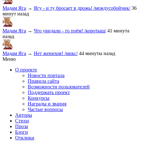
Мадам Яга
→
Ягу - и ту бросает в дрожь! /междусобойчик/
36
минут назад
Мадам Яга
→
Что увидали - то поём! /коротыш/
41 минута
назад
Мадам Яга
→
Нет женихов! /микс/
44 минуты назад
Меню
О проекте
Новости портала
Правила сайта
Возможности пользователей
Поддержать проект
Конкурсы
Награды и звания
Частые вопросы
Авторы
Стихи
Проза
Блоги
Отклики