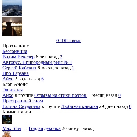
О ТОП-списках
Проза-анонс
Бессонница
Вадим Векслер
6 лет назад
2
Автобус. Пригородный рейс № 1
Сергей Кабских
8 месяцев назад
1
Про Тарзана
Айхо
2 года назад
6
Блог-Анонс
Эвриклея
Айхо
в группе
Отзывы на стихи поэтов.
1 месяц назад
0
Престранный гном
Галина Скударёва
в группе
Любимая книжка
29 дней назад
0
Комментарии
Max Sher
→
Гордая девочка
20 минут назад