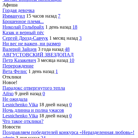
Афиша
Гордая девочка
Иммануил
15 часов назад
7
Брошенное племя...
Николай Гольбрайх
1 день назад
18
Казак и верный пёс
Сергей Дрозд-Савчук
1 месяц назад
3
Ни вес не важен, ни размер
Валерий Зайцев
3 года назад
48
АВГУСТОВСКИЙ ЗВЕЗДОПАД
Петр Казакевич
3 месяца назад
10
Перерождение
Вета Фелис
1 день назад
1
Отклики
Новое!
Парадокс отвергнутого тепла
Айхо
9 дней назад
0
Не ожидала
Lesnichenko Vika
18 дней назад
0
Ночь длинна и полна ужасов
Lesnichenko Vika
18 дней назад
0
Что такое отклики?
Новости
Поздравляем победителей конкурса «Неразделенная любовь»!
admin
3 дня назад
24