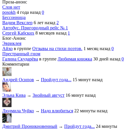
Проза-анонс
Слов нет
posokh
4 года назад
0
Бессонница
Вадим Векслер
6 лет назад
2
Автобус. Пригородный рейс № 1
Сергей Кабских
8 месяцев назад
1
Блог-Анонс
Эвриклея
Айхо
в группе
Отзывы на стихи поэтов.
1 месяц назад
0
Престранный гном
Галина Скударёва
в группе
Любимая книжка
30 дней назад
0
Комментарии
Андрей Осипов
→
Пройдут года...
15 минут назад
Эльна Кива
→
Знойный август
16 минут назад
Людмила Чуйко
→
Надо влюбиться
22 минуты назад
Дмитрий Проникновенный
→
Пройдут года...
24 минуты