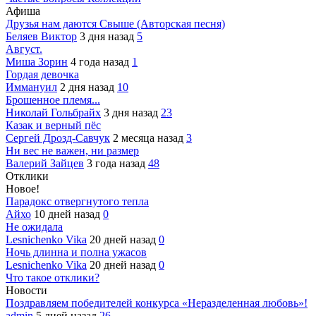
Афиша
Друзья нам даются Свыше (Авторская песня)
Беляев Виктор
3 дня назад
5
Август.
Миша Зорин
4 года назад
1
Гордая девочка
Иммануил
2 дня назад
10
Брошенное племя...
Николай Гольбрайх
3 дня назад
23
Казак и верный пёс
Сергей Дрозд-Савчук
2 месяца назад
3
Ни вес не важен, ни размер
Валерий Зайцев
3 года назад
48
Отклики
Новое!
Парадокс отвергнутого тепла
Айхо
10 дней назад
0
Не ожидала
Lesnichenko Vika
20 дней назад
0
Ночь длинна и полна ужасов
Lesnichenko Vika
20 дней назад
0
Что такое отклики?
Новости
Поздравляем победителей конкурса «Неразделенная любовь»!
admin
5 дней назад
26