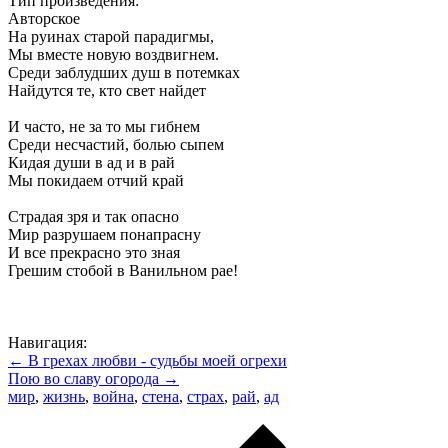
Тип произведения:
Авторское
На руинах старой парадигмы,
Мы вместе новую воздвигнем.
Среди заблудших душ в потемках
Найдутся те, кто свет найдет
И часто, не за то мы гибнем
Среди несчастий, болью сыпем
Кидая души в ад и в рай
Мы покидаем отчий край
Страдая зря и так опасно
Мир разрушаем понапрасну
И все прекрасно это зная
Грешим стобой в Ванильном рае!
Навигация:
← В грехах любви - судьбы моей огрехи
Пою во славу огорода →
мир
,
жизнь
,
война
,
стена
,
страх
,
рай
,
ад