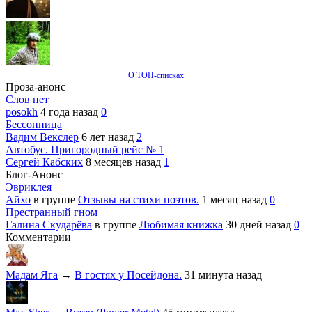
О ТОП-списках
Проза-анонс
Слов нет
posokh
4 года назад
0
Бессонница
Вадим Векслер
6 лет назад
2
Автобус. Пригородный рейс № 1
Сергей Кабских
8 месяцев назад
1
Блог-Анонс
Эвриклея
Айхо
в группе
Отзывы на стихи поэтов.
1 месяц назад
0
Престранный гном
Галина Скударёва
в группе
Любимая книжка
30 дней назад
0
Комментарии
Мадам Яга
→
В гостях у Посейдона.
31 минута назад