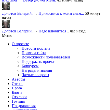
Max Sher
→
Ветер (Power Metal)
45 минут назад
Долотов Валерий.
→
Прикоснись к моим снам...
50 минут
назад
Долотов Валерий.
→
Надо влюбиться
1 час назад
Меню
О проекте
Новости портала
Правила сайта
Возможности пользователей
Поддержать проект
Конкурсы
Награды и звания
Частые вопросы
Авторы
Стихи
Проза
Блоги
Отклики
Группы
Поздравления