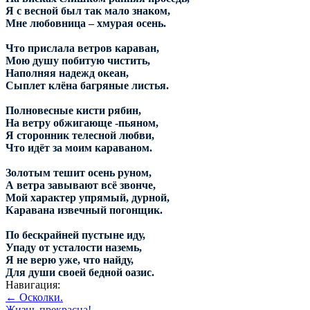
Я с весной был так мало знаком,
Мне любовница – хмурая осень.
Что прислала ветров караван,
Мою душу побитую чистить,
Наполняя надежд океан,
Сыплет клёна багряные листья.
Полновесные кисти рябин,
На ветру обжигающе -пьяном,
Я сторонник телесной любви,
Что идёт за моим караваном.
Золотым тешит осень руном,
А ветра завывают всё звонче,
Мой характер упрямый, дурной,
Каравана извечный погонщик.
По бескрайней пустыне иду,
Упаду от усталости наземь,
Я не верю уже, что найду,
Для души своей бедной оазис.
Навигация:
← Осколки.
Жизнь прекрасна! →