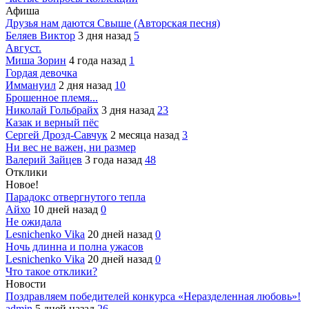
Афиша
Друзья нам даются Свыше (Авторская песня)
Беляев Виктор
3 дня назад
5
Август.
Миша Зорин
4 года назад
1
Гордая девочка
Иммануил
2 дня назад
10
Брошенное племя...
Николай Гольбрайх
3 дня назад
23
Казак и верный пёс
Сергей Дрозд-Савчук
2 месяца назад
3
Ни вес не важен, ни размер
Валерий Зайцев
3 года назад
48
Отклики
Новое!
Парадокс отвергнутого тепла
Айхо
10 дней назад
0
Не ожидала
Lesnichenko Vika
20 дней назад
0
Ночь длинна и полна ужасов
Lesnichenko Vika
20 дней назад
0
Что такое отклики?
Новости
Поздравляем победителей конкурса «Неразделенная любовь»!
admin
5 дней назад
26