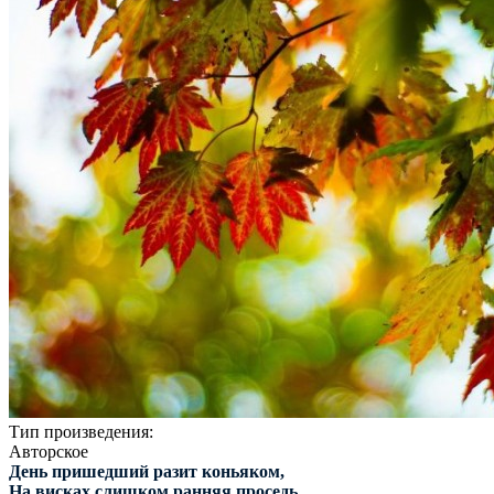
Тип произведения:
Авторское
День пришедший разит коньяком,
На висках слишком ранняя проседь,