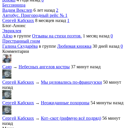
Бессонница
Вадим Векслер
6 лет назад
2
Автобус. Пригородный рейс № 1
Сергей Кабских
8 месяцев назад
1
Блог-Анонс
Эвриклея
Айхо
в группе
Отзывы на стихи поэтов.
1 месяц назад
0
Престранный гном
Галина Скударёва
в группе
Любимая книжка
30 дней назад
0
Комментарии
Саяр
→
Небесных ангелов костры
37 минут назад
Сергей Кабских
→
Мы целовались по-французски
50 минут
назад
Сергей Кабских
→
Неожиданные похороны
54 минуты назад
Сергей Кабских
→
Кот–скот (рифмую всё подряд)
56 минут
назад