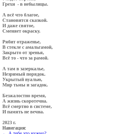
Грехи - в небылицы.
А всё что благое,
Становится сказкой.
И даже святое,
Сменяет окраску.
Рябит отраженье,
В стекле с амальгамой,
Закрыто от зренья,
Всё то - что за рамой.
А там в зазеркалье,
Незримый порядок.
Укрытый вуалью,
Мир тьмы и загадок.
Безжалостно время,
А жизнь скоротечна.
Всё смертно в системе,
И память не вечна.
2023 г.
Навигация:
← А тебе это нужно?