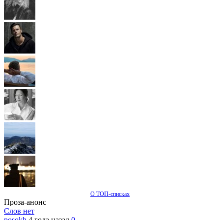
О ТОП-списках
Проза-анонс
Слов нет
posokh
4 года назад
0