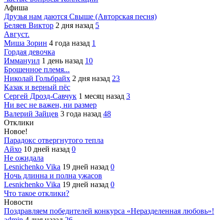
Афиша
Друзья нам даются Свыше (Авторская песня)
Беляев Виктор
2 дня назад
5
Август.
Миша Зорин
4 года назад
1
Гордая девочка
Иммануил
1 день назад
10
Брошенное племя...
Николай Гольбрайх
2 дня назад
23
Казак и верный пёс
Сергей Дрозд-Савчук
1 месяц назад
3
Ни вес не важен, ни размер
Валерий Зайцев
3 года назад
48
Отклики
Новое!
Парадокс отвергнутого тепла
Айхо
10 дней назад
0
Не ожидала
Lesnichenko Vika
19 дней назад
0
Ночь длинна и полна ужасов
Lesnichenko Vika
19 дней назад
0
Что такое отклики?
Новости
Поздравляем победителей конкурса «Неразделенная любовь»!
admin
4 дня назад
26