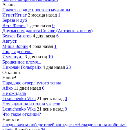
Афиша
Плачет сердце простого мужчины
ИгнатИгнат
2 месяца назад
1
Берёза и дуб
Вета Фелис
1 день назад
0
Друзья нам даются Свыше (Авторская песня)
Беляев Виктор
4 дня назад
6
Август.
Миша Зорин
4 года назад
1
Гордая девочка
Иммануил
3 дня назад
10
Брошенное племя...
Николай Гольбрайх
4 дня назад
23
Отклики
Новое!
Парадокс отвергнутого тепла
Айхо
11 дней назад
0
Не ожидала
Lesnichenko Vika
21 день назад
0
Ночь длинна и полна ужасов
Lesnichenko Vika
21 день назад
0
Что такое отклики?
Новости
Поздравляем победителей конкурса «Неразделенная любовь»!
admin
6 дней назад
26