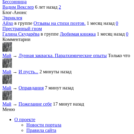
Бессонница
Вадим Векслер
6 лет назад
2
Блог-Анонс
Эвриклея
Айхо
в группе
Отзывы на стихи поэтов.
1 месяц назад
0
Престранный гном
Галина Скударёва
в группе
Любимая книжка
1 месяц назад
0
Комментарии
Май
→
Лунная закваска. Паралхимические опыты
Только что
Май
→
И пусть...
2 минуты назад
Май
→
Оправдания
7 минут назад
Май
→
Пожелание себе
17 минут назад
Меню
О проекте
Новости портала
Правила сайта