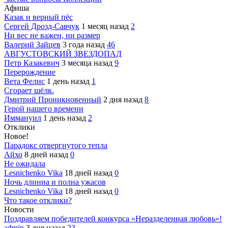
Афиша
Казак и верный пёс
Сергей Дрозд-Савчук
1 месяц назад
2
Ни вес не важен, ни размер
Валерий Зайцев
3 года назад
46
АВГУСТОВСКИЙ ЗВЕЗДОПАД
Петр Казакевич
3 месяца назад
9
Перерождение
Вета Фелис
1 день назад
1
Сгорает шёлк.
Дмитрий Проникновенный
2 дня назад
8
Герой нашего времени
Иммануил
1 день назад
2
Отклики
Новое!
Парадокс отвергнутого тепла
Айхо
8 дней назад
0
Не ожидала
Lesnichenko Vika
18 дней назад
0
Ночь длинна и полна ужасов
Lesnichenko Vika
18 дней назад
0
Что такое отклики?
Новости
Поздравляем победителей конкурса «Неразделенная любовь»!
admin
3 дня назад
23