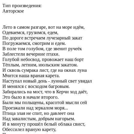
Тип произведения:
Авторское
Лето в самом разгаре, вот на море идём,
Одеваемся, грузимся, едем,
По дороге встречаем лучезарный закат
Погружаемся, смотрим и едем.
В поле том голубом, где звенит ручеёк
Заблестели вечерние птахи.
Голубой небосвод, провожает наш борт
Тёплым, летним, июльским закатом.
И сквозь сумрака лист, где на окнах луна
Мчится наша враная карета.
Наступал новый день - лунный свет увядал
И менялся с восходом багровым.
Забирались на мост, что в Керчи ход даёт,
Это было в начале второго.
Были мы польщены, красотой мысли сей
Проезжали над зеркалом моря...
Птица злая не спит, но давлеет она
Над завалистым, добрым нагорьем.
И в минуту прошёл белый облака свист,
Обессилел враную карету,