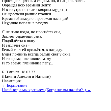
Проследил грязным следом, он, и напрочь завис.
Обращая всю времени лепту.
И в то утро не пели скворцы-мудрецы
Не щебечели ранние пташки
Время всё замерло, провожая нас в рай
Неудачно попали в раздачу....
Я не знаю когда, но проснётся она,
Заалеет сердечная рана.
Подойдёт та к окну
И заплачет она -
Белый свет ей прольётся, в награду.
Будет помнить всегда белый свет у окна,
И то время, пленившее маму,
И то время, пленившее папу...
Б. Тминёв. 18.07.23
(Памяти Алексея и Натальи)
Навигация:
← Бормотание
Нас бьют, а мы крепчаем (Когда же мы начнём?..) →