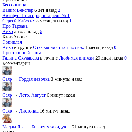
Бессонница
Вадим Векслер
6 лет назад
2
Автобус. Пригородный рейс № 1
Сергей Кабских
8 месяцев назад
1
Про Тарзана
Айхо
2 года назад
6
Блог-Анонс
Эвриклея
Айхо
в группе
Отзывы на стихи поэтов.
1 месяц назад
0
Престранный гном
Галина Скударёва
в группе
Любимая книжка
29 дней назад
0
Комментарии
Саяр
→
Гордая девочка
3 минуты назад
Саяр
→
Лето. Август
6 минут назад
Саяр
→
Листопад
16 минут назад
Мадам Яга
→
Бывает я завидую...
21 минута назад