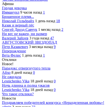
Афиша
Гордая девочка
Иммануил
9 часов назад
1
Брошенное племя...
Николай Гольбрайх
1 день назад
18
Казак и верный пёс
Сергей Дрозд-Савчук
1 месяц назад
2
Ни вес не важен, ни размер
Валерий Зайцев
3 года назад
47
АВГУСТОВСКИЙ ЗВЕЗДОПАД
Петр Казакевич
3 месяца назад
9
Перерождение
Вета Фелис
1 день назад
1
Отклики
Новое!
Парадокс отвергнутого тепла
Айхо
8 дней назад
0
Не ожидала
Lesnichenko Vika
18 дней назад
0
Ночь длинна и полна ужасов
Lesnichenko Vika
18 дней назад
0
Что такое отклики?
Новости
Поздравляем победителей конкурса «Неразделенная любовь»!
admin
3 дня назад
23