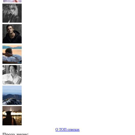
О ТОП-списках
Проза-анонс