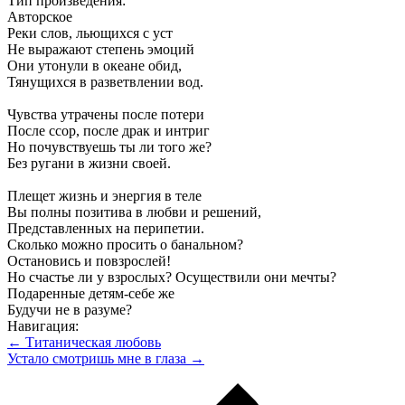
Тип произведения:
Авторское
Реки слов, льющихся с уст
Не выражают степень эмоций
Они утонули в океане обид,
Тянущихся в разветвлении вод.
Чувства утрачены после потери
После ссор, после драк и интриг
Но почувствуешь ты ли того же?
Без ругани в жизни своей.
Плещет жизнь и энергия в теле
Вы полны позитива в любви и решений,
Представленных на перипетии.
Сколько можно просить о банальном?
Остановись и повзрослей!
Но счастье ли у взрослых? Осуществили они мечты?
Подаренные детям-себе же
Будучи не в разуме?
Навигация:
← Титаническая любовь
Устало смотришь мне в глаза →