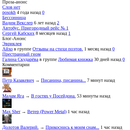
Проза-анонс
Слов нет
posokh
4 года назад
0
Бессонница
Вадим Векслер
6 лет назад
2
Автобус. Пригородный рейс № 1
Сергей Кабских
8 месяцев назад
1
Блог-Анонс
Эвриклея
Айхо
в группе
Отзывы на стихи поэтов.
1 месяц назад
0
Престранный гном
Галина Скударёва
в группе
Любимая книжка
30 дней назад
0
Комментарии
Петр Казакевич
→
Писанина, писанина...
7 минут назад
Мадам Яга
→
В гостях у Посейдона.
53 минуты назад
Max Sher
→
Ветер (Power Metal)
1 час назад
Долотов Валерий.
→
Прикоснись к моим снам...
1 час назад