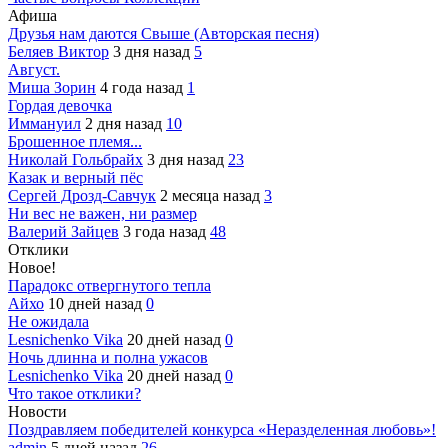
Афиша
Друзья нам даются Свыше (Авторская песня)
Беляев Виктор
3 дня назад
5
Август.
Миша Зорин
4 года назад
1
Гордая девочка
Иммануил
2 дня назад
10
Брошенное племя...
Николай Гольбрайх
3 дня назад
23
Казак и верный пёс
Сергей Дрозд-Савчук
2 месяца назад
3
Ни вес не важен, ни размер
Валерий Зайцев
3 года назад
48
Отклики
Новое!
Парадокс отвергнутого тепла
Айхо
10 дней назад
0
Не ожидала
Lesnichenko Vika
20 дней назад
0
Ночь длинна и полна ужасов
Lesnichenko Vika
20 дней назад
0
Что такое отклики?
Новости
Поздравляем победителей конкурса «Неразделенная любовь»!
admin
5 дней назад
26