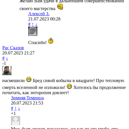
Желаю Вам удачи в дальнейшем совершенствовании
своего мастерства
Алексей З.
21.07.2023
00:28
#
↑
↓
Спасибо!
Рас Сказов
20.07.2023
21:27
#
↓
-1
насмешили
Бред сивой кобылы в квадрате! Про тепловую
смерть вселенной не изложили!
Хотелось бы продолжение
почитать, как энторопия довлеет!
Зимняя Темница
20.07.2023
21:53
#
↑
↓
+1
Мне, быть может, показалось, но как-то это грубо, что