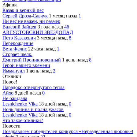
Афиша
Казак и верный пёс
Сергей Дрозд-Савчук
1 месяц назад
1
Ни вес не важен, ни размер
Валерий Зайцев
3 года назад
46
АВГУСТОВСКИЙ ЗВЕЗДОПАД
Петр Казакевич
3 месяца назад
8
Перерождение
Вета Фелис
22 часа назад
1
Сгорает шёлк.
Дмитрий Проникновенный
1 день назад
8
Герой нашего времени
Иммануил
1 день назад
2
Отклики
Новое!
Парадокс отвергнутого тепла
Айхо
8 дней назад
0
Не ожидала
Lesnichenko Vika
18 дней назад
0
Ночь длинна и полна ужасов
Lesnichenko Vika
18 дней назад
0
Что такое отклики?
Новости
Поздравляем победителей конкурса «Неразделенная любовь»!
admin
3 дня назад
23