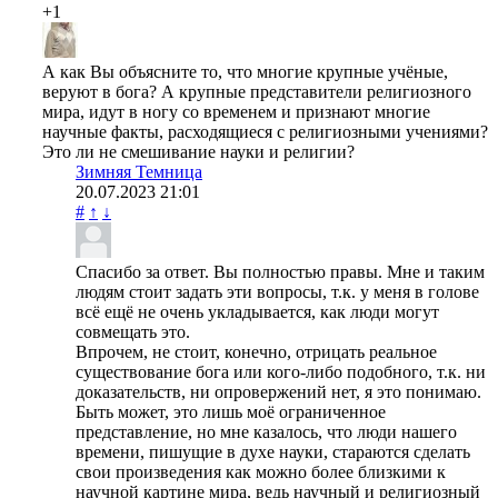
+1
А как Вы объясните то, что многие крупные учёные,
веруют в бога? А крупные представители религиозного
мира, идут в ногу со временем и признают многие
научные факты, расходящиеся с религиозными учениями?
Это ли не смешивание науки и религии?
Зимняя Темница
20.07.2023
21:01
#
↑
↓
Спасибо за ответ. Вы полностью правы. Мне и таким
людям стоит задать эти вопросы, т.к. у меня в голове
всё ещё не очень укладывается, как люди могут
совмещать это.
Впрочем, не стоит, конечно, отрицать реальное
существование бога или кого-либо подобного, т.к. ни
доказательств, ни опровержений нет, я это понимаю.
Быть может, это лишь моё ограниченное
представление, но мне казалось, что люди нашего
времени, пишущие в духе науки, стараются сделать
свои произведения как можно более близкими к
научной картине мира, ведь научный и религиозный