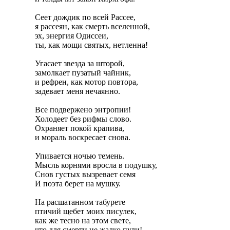
Сеет дождик по всей Рассее,
я рассеян, как смерть вселенной,
эх, энергия Одиссеи,
ты, как мощи святых, нетленна!
Угасает звезда за шторой,
замолкает пузатый чайник,
и рефрен, как мотор повтора,
задевает меня нечаянно.
Все подвержено энтропии!
Холодеет без рифмы слово.
Охраняет покой крапива,
и мораль воскресает снова.
Упивается ночью темень.
Мысль корнями вросла в подушку,
Снов густых вызревает семя
И поэта берет на мушку.
На расшатанном табурете
птичий щебет моих писулек,
как же тесно на этом свете,
что для смерти не жалко пули!