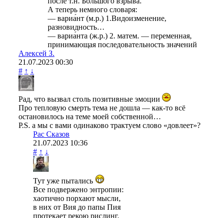
после т.н. Большого взрыва.
А теперь немного словаря:
— вариа́нт (м.р.) 1.Видоизменение,
разновидность…
— вариа́нта (ж.р.) 2. матем. — переменная,
принимающая последовательность значений
Алексей З.
21.07.2023
00:30
#
↑
↓
Рад, что вызвал столь позитивные эмоции
Про тепловую смерть тема не дошла — как-то всё
остановилось на теме моей собственной…
P.S. а мы с вами одинаково трактуем слово «довлеет»?
Рас Сказов
21.07.2023
10:36
#
↑
↓
Тут уже пытались
Все подвержено энтропии:
хаотично порхают мысли,
в них от Вия до папы Пия
протекает рекою рислинг.