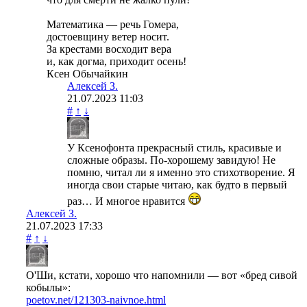
Математика — речь Гомера,
достоевщину ветер носит.
За крестами восходит вера
и, как догма, приходит осень!
Ксен Обычайкин
Алексей З.
21.07.2023
11:03
#
↑
↓
У Ксенофонта прекрасный стиль, красивые и
сложные образы. По-хорошему завидую! Не
помню, читал ли я именно это стихотворение. Я
иногда свои старые читаю, как будто в первый
раз… И многое нравится
Алексей З.
21.07.2023
17:33
#
↑
↓
О'Ши, кстати, хорошо что напомнили — вот «бред сивой
кобылы»:
poetov.net/121303-naivnoe.html