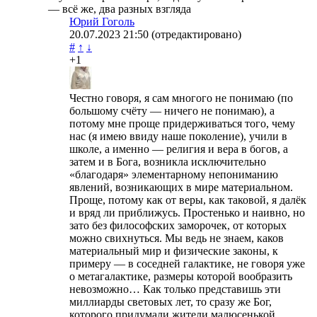
— всё же, два разных взгляда
Юрий Гоголь
20.07.2023
21:50
(отредактировано)
#
↑
↓
+1
Честно говоря, я сам многого не понимаю (по
большому счёту — ничего не понимаю), а
потому мне проще придерживаться того, чему
нас (я имею ввиду наше поколение), учили в
школе, а именно — религия и вера в богов, а
затем и в Бога, возникла исключительно
«благодаря» элементарному непониманию
явлений, возникающих в мире материальном.
Проще, потому как от веры, как таковой, я далёк
и вряд ли приближусь. Простенько и наивно, но
зато без философских заморочек, от которых
можно свихнуться. Мы ведь не знаем, каков
материальный мир и физические законы, к
примеру — в соседней галактике, не говоря уже
о метагалактике, размеры которой вообразить
невозможно… Как только представишь эти
миллиарды световых лет, то сразу же Бог,
которого придумали жители малюсенькой