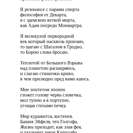
В резонансе с парами спирта
философия от Декарта,
я с эдемскою веткой мирта,
как Адам посреди Монмартра.
Я молекулой первородной
век который насквозь пронзаю,
то шагаю с Шагалом в Гродно,
то Борею слова бросаю.
Теплотой от Большого Взрыва
над планетою расширяюсь,
и слагаю стишочки криво,
в чем прилюдно пред вами каюсь.
Мне эпитетом эпопеи
гложет голову червь словечка,
мол тупею я в портупее,
угощая стихами печку.
Мир куражится, костенея.
Башня Эйфеля, что Голгофа.
Жизнь приходит, как злая фея,
и талдычит закон Кирхгофа.