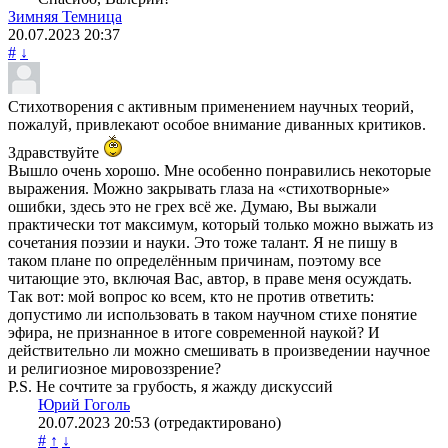
Зимняя Темница
20.07.2023
20:37
#
↓
Стихотворения с активным применением научных теорий,
пожалуй, привлекают особое внимание диванных критиков.
Здравствуйте
Вышло очень хорошо. Мне особенно понравились некоторые
выражения. Можно закрывать глаза на «стихотворные»
ошибки, здесь это не грех всё же. Думаю, Вы выжали
практически тот максимум, который только можно выжать из
сочетания поэзии и науки. Это тоже талант. Я не пишу в
таком плане по определённым причинам, поэтому все
читающие это, включая Вас, автор, в праве меня осуждать.
Так вот: мой вопрос ко всем, кто не против ответить:
допустимо ли использовать в таком научном стихе понятие
эфира, не признанное в итоге современной наукой? И
действительно ли можно смешивать в произведении научное
и религиозное мировоззрение?
P.S. Не сочтите за грубость, я жажду дискуссий
Юрий Гоголь
20.07.2023
20:53
(отредактировано)
#
↑
↓