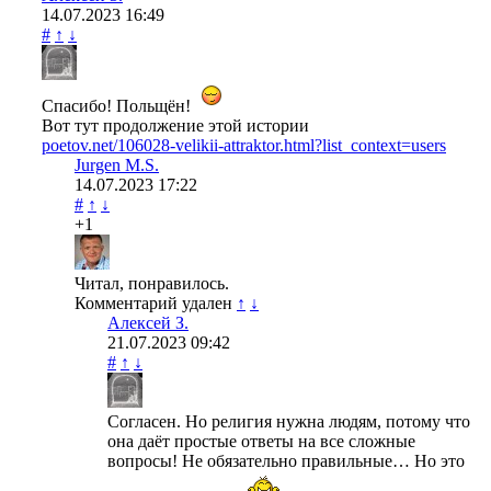
14.07.2023
16:49
#
↑
↓
Спасибо! Польщён!
Вот тут продолжение этой истории
poetov.net/106028-velikii-attraktor.html?list_context=users
Jurgen M.S.
14.07.2023
17:22
#
↑
↓
+1
Читал, понравилось.
Комментарий удален
↑
↓
Алексей З.
21.07.2023
09:42
#
↑
↓
Согласен. Но религия нужна людям, потому что
она даёт простые ответы на все сложные
вопросы! Не обязательно правильные… Но это