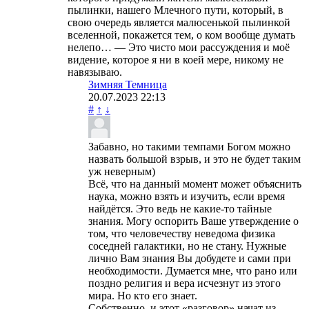
пылинки, нашего Млечного пути, который, в
свою очередь является малюсенькой пылинкой
вселенной, покажется тем, о ком вообще думать
нелепо… — Это чисто мои рассуждения и моё
видение, которое я ни в коей мере, никому не
навязываю.
Зимняя Темница
20.07.2023
22:13
#
↑
↓
Забавно, но такими темпами Богом можно
назвать большой взрыв, и это не будет таким
уж неверным)
Всё, что на данный момент может объяснить
наука, можно взять и изучить, если время
найдётся. Это ведь не какие-то тайные
знания. Могу оспорить Ваше утверждение о
том, что человечеству неведома физика
соседней галактики, но не стану. Нужные
лично Вам знания Вы добудете и сами при
необходимости. Думается мне, что рано или
поздно религия и вера исчезнут из этого
мира. Но кто его знает.
Собственно, и этот «разговор» начат из