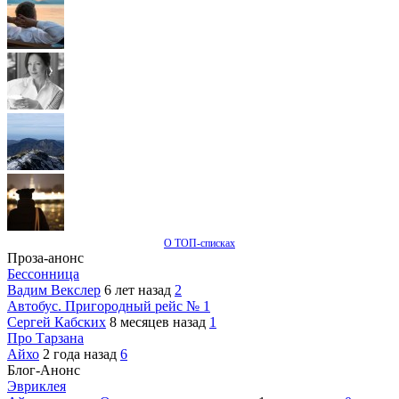
О ТОП-списках
Проза-анонс
Бессонница
Вадим Векслер
6 лет назад
2
Автобус. Пригородный рейс № 1
Сергей Кабских
8 месяцев назад
1
Про Тарзана
Айхо
2 года назад
6
Блог-Анонс
Эвриклея