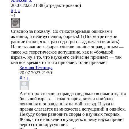
Алексей З.
20.07.2023
21:38
(отредактировано)
#
↑
↓
+1
Спасибо за похвалу! Со стихотворными ошибками
активно, и небезуспешно, борюсь!!! (Посмотрите мои
ранние стихи, я как раз года три назад начал сочинять)
Использование «эфира» считаю вполне оправданным —
такое же теоретическое допущение, как и «большой
взрыв», ну а то, что науке его сейчас не признаёт — так
она все время что-то то признаёт, то не признаёт
Зимняя Темница
20.07.2023
21:50
#
↑
↓
А вот про это мне и правда следовало вспомнить, что
большой взрыв — тоже теория, хотя и наиболее
логичная и оправданная на мой взгляд. Наука и
правда слагается из множества допущений и ошибок.
Не буду более разводить споры о научных теориях.
Жаль, что не доведётся увидеть, к чему наука придёт
через сотню-другую лет.