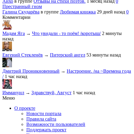
Айхо
в группе
Отзывы на стихи поэтов.
1 месяц назад
0
Престранный гном
Галина Скударёва
в группе
Любимая книжка
29 дней назад
0
Комментарии
Мадам Яга
→
Что увидали - то поём! /коротыш/
2 минуты
назад
Евгений Стекленёв
→
Питерский ангел
53 минуты назад
Дмитрий Проникновенный
→
Настроение. /на ~Времена года
/
1 час назад
Иммануил
→
Здравствуй, Август
1 час назад
Меню
О проекте
Новости портала
Правила сайта
Возможности пользователей
Поддержать проект