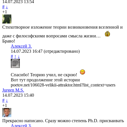
14.07.2023
13:54
#
↓
+1
Стихотворное изложение теории возникновения вселенной и
даже с философскими вопросами смысла жизни…
Браво!
Алексей З.
14.07.2023
16:47
(отредактировано)
#
↑
↓
Спасибо! Теорию учил, не скрою!
Вот тут продолжение этой истории
poetov.net/106028-velikii-attraktor.html?list_context=users
Jurgen M.S.
14.07.2023
15:40
#
↓
+1
Прекрасно написано. Сразу можно степень Ph.D. присваивать
Алексей З.