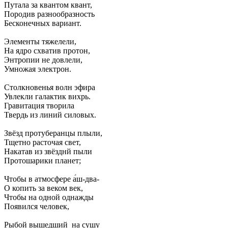
Путала за квантом квант,
Породив разнообразность
Бесконечных вариант.
Элементы тяжелели,
На ядро схватив протон,
Энтропии не довлели,
Умножая электрон.
Столкновенья волн эфира
Увлекли галактик вихрь.
Гравитация творила
Твердь из линий силовых.
Звёзд протуберанцы плыли,
Тщетно расточая свет,
Накатав из звёзднй пыли
Протошарики планет;
Чтобы в атмосфере а́ш-два-
О копить за веком век,
Чтобы на одной однажды
Появился человек,
Рыбой вышедший на сушу