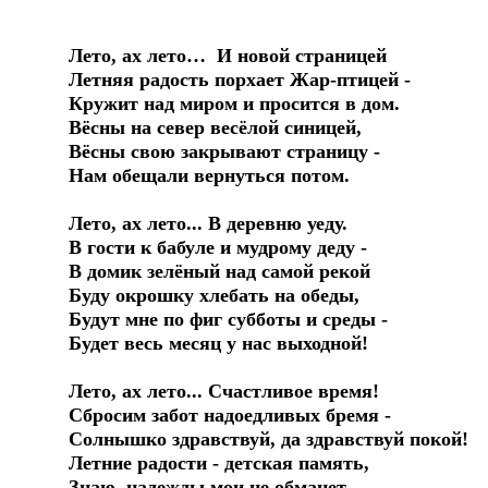
Лето, ах лето… И новой страницей
Летняя радость порхает Жар-птицей -
Кружит над миром и просится в дом.
Вёсны на север весёлой синицей,
Вёсны свою закрывают страницу -
Нам обещали вернуться потом.
Лето, ах лето... В деревню уеду.
В гости к бабуле и мудрому деду -
В домик зелёный над самой рекой
Буду окрошку хлебать на обеды,
Будут мне по фиг субботы и среды -
Будет весь месяц у нас выходной!
Лето, ах лето... Счастливое время!
Сбросим забот надоедливых бремя -
Солнышко здравствуй, да здравствуй покой!
Летние радости - детская память,
Знаю, надежды мои не обманет