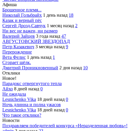
Афиша
Брошенное племя...
Николай Гольбрайх
1 день назад
18
Казак и верный пёс
Сергей Дрозд-Савчук
1 месяц назад
2
Ни вес не важен, ни размер
Валерий Зайцев
3 года назад
47
АВГУСТОВСКИЙ ЗВЕЗДОПАД
Петр Казакевич
3 месяца назад
9
Перерождение
Вета Фелис
1 день назад
1
Сгорает шёлк.
Дмитрий Проникновенный
2 дня назад
10
Отклики
Новое!
Парадокс отвергнутого тепла
Айхо
8 дней назад
0
Не ожидала
Lesnichenko Vika
18 дней назад
0
Ночь длинна и полна ужасов
Lesnichenko Vika
18 дней назад
0
Что такое отклики?
Новости
Поздравляем победителей конкурса «Неразделенная любовь»!
admin
3 дня назад
23