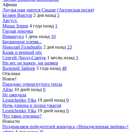
Афиша
Друзья нам даются Свыше (Авторская песня)
Беляев Виктор
2 дня назад
5
Август.
Миша Зорин
4 года назад
1
Гордая девочка
Иммануил
1 день назад
10
Брошенное племя...
Николай Гольбрайх
2 дня назад
23
Казак и верный пёс
Сергей Дрозд-Савчук
1 месяц назад
3
Ни вес не важен, ни размер
Валерий Зайцев
3 года назад
48
Отклики
Новое!
Парадокс отвергнутого тепла
Айхо
10 дней назад
0
Не ожидала
Lesnichenko Vika
19 дней назад
0
Ночь длинна и полна ужасов
Lesnichenko Vika
19 дней назад
0
Что такое отклики?
Новости
Поздравляем победителей конкурса «Неразделенная любовь»!
admin
4 дня назад
26