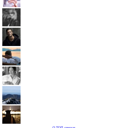
О ТОП-списках