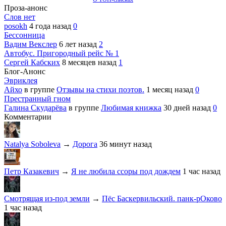
Проза-анонс
Слов нет
posokh
4 года назад
0
Бессонница
Вадим Векслер
6 лет назад
2
Автобус. Пригородный рейс № 1
Сергей Кабских
8 месяцев назад
1
Блог-Анонс
Эвриклея
Айхо
в группе
Отзывы на стихи поэтов.
1 месяц назад
0
Престранный гном
Галина Скударёва
в группе
Любимая книжка
30 дней назад
0
Комментарии
Natalya Soboleva
→
Дорога
36 минут назад
Петр Казакевич
→
Я не любила ссоры под дождем
1 час назад
Смотрящая из-под земли
→
Пёс Баскервильский. панк-рОково
1 час назад