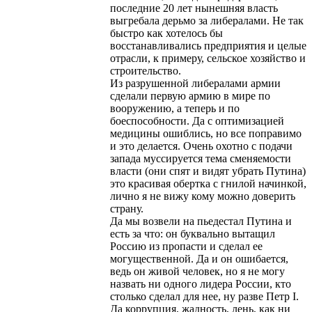
последние 20 лет нынешняя власть
выгребала дерьмо за либералами. Не так
быстро как хотелось бы
восстанавливались предприятия и целые
отрасли, к примеру, сельское хозяйство и
строительство.
Из разрушенной либералами армии
сделали первую армию в мире по
вооружению, а теперь и по
боеспособности. Да с оптимизацией
медицины ошиблись, но все поправимо
и это делается. Очень охотно с подачи
запада муссируется тема сменяемости
власти (они спят и видят убрать Путина)
это красивая обертка с гнилой начинкой,
лично я не вижу кому можно доверить
страну.
Да мы возвели на пьедестал Путина и
есть за что: он буквально вытащил
Россию из пропасти и сделал ее
могущественной. Да и он ошибается,
ведь он живой человек, но я не могу
назвать ни одного лидера России, кто
столько сделал для нее, ну разве Петр I.
Да коррупция, жадность, лень, как ни