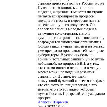
странно присутствуют и в России, но не
Путин в этом виноват, а гнилость
людская, а президент мечется по стране
пытаясь контролировать процессы
идущие на местах и перевоспитывать
население и у него получается. Он
вовлек миллионы молодых людей в
движение волонтерства, а это и
гуманное и патриотическое воспитание,
возрождается пионерская организация.
Создана школа управленцев и на местах
уже прекрасно проявляют себя молодые
губернаторы. В условиях большой
войны и тотальных санкций у нас пусть
небольшой, но прирост ВВП, а у тех,
кто с нами воюет в основном в минус.
Кроме моих наблюдений развития
страны при Путине, для меня
лакмусовой бумажкой является тот факт,
что его люто ненавидит запад, а это
значит, что это тот лидер, который
нужен России. Прозревайте, я уже давно
прозрел.
Алексей Шарычев
09.07.2023
18:05