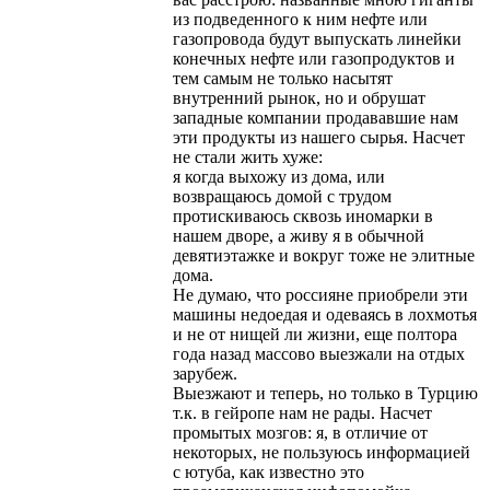
из подведенного к ним нефте или
газопровода будут выпускать линейки
конечных нефте или газопродуктов и
тем самым не только насытят
внутренний рынок, но и обрушат
западные компании продававшие нам
эти продукты из нашего сырья. Насчет
не стали жить хуже:
я когда выхожу из дома, или
возвращаюсь домой с трудом
протискиваюсь сквозь иномарки в
нашем дворе, а живу я в обычной
девятиэтажке и вокруг тоже не элитные
дома.
Не думаю, что россияне приобрели эти
машины недоедая и одеваясь в лохмотья
и не от нищей ли жизни, еще полтора
года назад массово выезжали на отдых
зарубеж.
Выезжают и теперь, но только в Турцию
т.к. в гейропе нам не рады. Насчет
промытых мозгов: я, в отличие от
некоторых, не пользуюсь информацией
с ютуба, как известно это