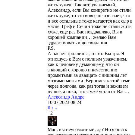
жить хуже». Так вот, уважаемый,
Александр, если Вы конкретно не стали
жить хуже, то это вовсе не означает, что
и все остальные тоже катаются как сыр в
масле. Греф и Сечин тоже не стали жить
хуже, еще раз Вас поздравляю, Вы в
хорошей компании… желаю Вам
здравствовать и до свидания.
P.S.
А насчет троллинга, то это Вы зря. Я
отношусь к Вам с полным уважением,
как к человеку думающему, что он
знающий с хорошо и качественно
промытыми за двадцать с лишним лет
мозгами мозгами. Вернемся к этой теме
через полгода, как раз тогда и заживем
лучше, а пока, что я уже устал от Вас…
Александр Андре
10.07.2023
08:24
#
↑
↓
+2
Mart, вы неугомонный, да? Но я опять
вас расстрою: названные мною гиганты