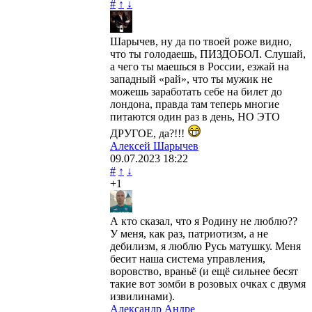
#
↑
↓
Шарычев, ну да по твоей роже видно,
что ты голодаешь, ПИЗДОБОЛ. Слушай,
а чего ты маешься в России, езжай на
западный «рай», что ты мужик не
можешь заработать себе на билет до
лондона, правда там теперь многие
питаются один раз в день, НО ЭТО
ДРУГОЕ, да?!!!
Алексей Шарычев
09.07.2023
18:22
#
↑
↓
+1
А кто сказал, что я Родину не люблю??
У меня, как раз, патриотизм, а не
дебилизм, я люблю Русь матушку. Меня
бесит наша система управления,
воровство, враньё (и ещё сильнее бесят
такие вот зомби в розовых очках с двумя
извилинами).
Александр Андре