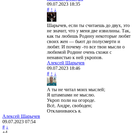
09.07.2023
18:35
#
↑
↓
Шарычев, если ты считаешь до двух, это
не значит, что у меня две извилины. Так,
как ты любишь Родину некоторые любят
своих жен — бьют до полусмерти и
любят. И почему -то все твои мысли о
любимой Родине очень схожи с
ненавистью к ней укропов.
Алексей Шарычев
09.07.2023
18:46
#
↑
↓
А ты не читал моих мыслей;
Я штампами не мыслю.
Укроп поли на огороде.
Всё, Андре, свободен;
Откланиваюсь я.
Алексей Шарычев
09.07.2023
07:54
#
↓
+4