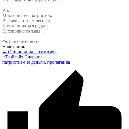
P.S.
Много нынче патриотов,
Всё вещают нам чего-то
И они стараться рады
За хорошие оклады...
Фото из интернета
Навигация:
← Останови на лету взгляд
~Твайлайт Спаркл~ →
патриотизм за деньги
,
пропаганда