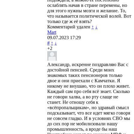
ослаблять начав в стране перемены, но
для этого нужны мозги и желание. То,
что называется политической волей. Вот
только где ж её взять?
Комментарий удален
↑
↓
Mart
09.07.2023
17:29
#
↑
↓
+2
Александр, искренне поздравляю Вас с
достойной пенсией. Среди моих
знакомых таких пенсионеров только
двое и они приехали с Камчатки. Я
никому не внушаю, что он плохо живет.
Каждый сам про себя всё знает. Сколько
не говори халва, а во рту слаще не
станет. Не отношу себя к
«всёпропальщикам», но здравый смысл
подсказывает, что все идет мягко говоря
не совсем гладко. И в условиях СВО мы
до сих пор не мобилизовали нашу
промышленность, а вроде бы наш