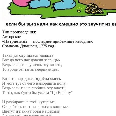
Тип произведения:
Авторское
«Патриотизм — последнее прибежище негодяя».
Сэмюэль Джонсон, 1775 год.
Такая уж
случилася
напасть
Вот до чего нас довели заср..цы-
Ведь, если ты ругаешь эту власть,
То вроде бы ты за американцев.
Вот это парадокс -
ядрёна масть
И есть
тут
от чего наморщить попу-
Ведь если ты не любишь эту власть,
То ты, как будто бы уже за "Цэ Европу"
И разбираясь в этой кутерьме
Старайтесь не запачкаться в вонизме-
Цветут и пахнут розы на дерьме,
А негодяи - на патриотизме....