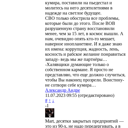
кумира, поставили на пьедестал и
молитесь на него десятилетиями в
надежде на светлое будущее.
СВО только обострила все проблемы,
которые были до этого. После ВОВ
разрушенную страну восстановили
менее, чем за 15 лет, в космос вышли. А
нам, очевидно опять кто-то мешает,
наверное инопланетяне. И я даже знаю
их имена: коррупция, жадность, лень,
косность и рабское желание понравиться
западу- ведь мы же партнёры…
-Халявщики думающие только о
собственном кармане. Я просто не
представляю, что еще должно случиться,
чтобы Вы наконец прозрели. Воистину-
не сотвори себе кумира…
Александр Андре
11.07.2023
09:55
(отредактировано)
#
↑
↓
-1
Mart, десятки закрытых предприятий —
это из 90-х, не надо передергивать, а в