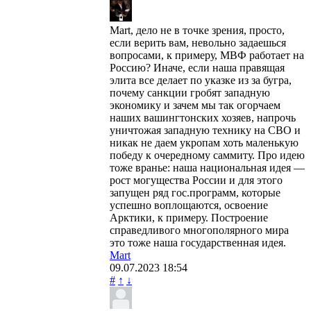
Mart, дело не в точке зрения, просто,
если верить вам, невольно задаешься
вопросами, к примеру, МВФ работает на
Россию? Иначе, если наша правящая
элита все делает по указке из за бугра,
почему санкции гробят западную
экономику и зачем мы так огорчаем
наших вашингтонских хозяев, напрочь
уничтожая западную технику на СВО и
никак не даем укропам хоть маленькую
победу к очередному саммиту. Про идею
тоже вранье: наша национальная идея —
рост могущества России и для этого
запущен ряд гос.программ, которые
успешно воплощаются, освоение
Арктики, к примеру. Построение
справедливого многополярного мира
это тоже наша государственная идея.
Mart
09.07.2023
18:54
#
↑
↓