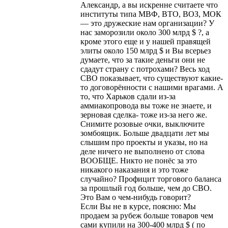
Александр, а вы искренне считаете что
институты типа МВФ, ВТО, ВОЗ, МОК
— это дружеские нам организации? У
нас заморозили около 300 млрд $ ?, а
кроме этого еще и у нашей правящей
элиты около 150 млрд $ и Вы всерьез
думаете, что за такие деньги они не
сдадут страну с потрохами? Весь ход
СВО показывает, что существуют какие-
то договорённости с нашими врагами. А
то, что Харьков сдали из-за
аммиакопровода вы тоже не знаете, и
зерновая сделка- тоже из-за него же.
Снимите розовые очки, выключите
зомбоящик. Больше двадцати лет мы
слышим про проекты и указы, но на
деле ничего не выполнено от слова
ВООБЩЕ. Никто не понёс за это
никакого наказания и это тоже
случайно? Профицит торгового баланса
за прошлый год больше, чем до СВО.
Это Вам о чем-нибудь говорит?
Если Вы не в курсе, поясню: Мы
продаем за рубеж больше товаров чем
сами купили на 300-400 млрд $ ( по