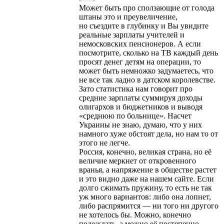
Может быть про сползающие от голода
штаны это и преувеличение,
но съездите в глубинку и Вы увидите
реальные зарплаты учителей и
немосковских пенсионеров. А если
посмотрите, сколько на ТВ каждый день
просят денег детям на операции, то
может быть немножко задумаетесь, что
не все так ладно в датском королевстве.
Зато статистика нам говорит про
средние зарплаты суммируя доходы
олигархов и бюджетников и выводя
«среднюю по больнице». Насчет
Украины не знаю, думаю, что у них
намного хуже обстоят дела, но нам то от
этого не легче.
Россия, конечно, великая страна, но её
величие меркнет от откровенного
вранья, а напряжение в обществе растет
и это видно даже на нашем сайте. Если
долго сжимать пружину, то есть не так
уж много вариантов: либо она лопнет,
либо распрямится — ни того ни другого
не хотелось бы. Можно, конечно
подождать, а можно её постепенно