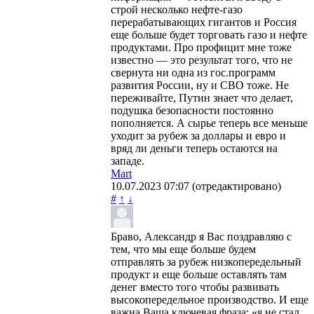
строй несколько нефте-газо
перерабатывающих гигантов и Россия
еще больше будет торговать газо и нефте
продуктами. Про профицит мне тоже
известно — это результат того, что не
свернута ни одна из гос.программ
развития России, ну и СВО тоже. Не
переживайте, Путин знает что делает,
подушка безопасности постоянно
пополняется. А сырье теперь все меньше
уходит за рубеж за доллары и евро и
вряд ли деньги теперь остаются на
западе.
Mart
10.07.2023
07:07
(отредактировано)
#
↑
↓
Браво, Александр я Вас поздравляю с
тем, что мы еще больше будем
отправлять за рубеж низкопередельный
продукт и еще больше оставлять там
денег вместо того чтобы развивать
высокопередельное производство. И еще
важна Ваша ключевая фраза: «я не стал