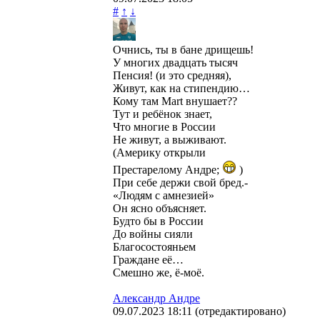
#
↑
↓
Очнись, ты в бане дрищешь!
У многих двадцать тысяч
Пенсия! (и это средняя),
Живут, как на стипендию…
Кому там Mart внушает??
Тут и ребёнок знает,
Что многие в России
Не живут, а выживают.
(Америку открыли
Престарелому Андре;
)
При себе держи свой бред.-
«Людям с амнезией»
Он ясно объясняет.
Будто бы в России
До войны сияли
Благосостояньем
Граждане её…
Смешно же, ё-моё.
Александр Андре
09.07.2023
18:11
(отредактировано)