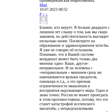
проамериканская инфопомойка.
Mart
10.07.2023
08:52
#
↑
↓
Блажен, кто верует. Я больше двадцати с
лишним лет слышу о том, как мы скоро
заживем, но действительность выглядит
несколько иначе. Посмотрите на
образование и здравоохранения хотя бы.
Я уже не говорю об остальном.
Понимаю, что в Вашей системе
координат может быть только два
мнения: одно- Ваше, другое-
неправильное. И на человека с
«неправильным » мнением сразу же
навешиваются ярлыки предателя,
паникера и.т.д., а это признак
ограниченности мышления и
восприятия окружающего мира. Одно я
знаю точно: Россия не может проиграть
в этом противостоянии, потому, что это
станет катастрофой вселенского
масштаба, с непредсказуемыми