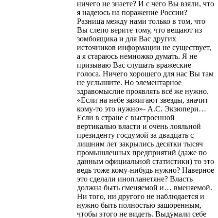
ничего не знаете? И с чего Вы взяли, что
я надеюсь на поражение России?
Разница между нами только в том, что
Вы слепо верите тому, что вещают из
зомбоящика и для Вас других
источников информации не существует,
а я стараюсь немножко думать. Я не
призываю Вас слушать вражеские
голоса. Ничего хорошего для нас Вы там
не услышите. Но элементарное
здравомыслие проявлять всё же нужно.
«Если на небе зажигают звезды, значит
кому-то это нужно»- А.С. Экзюпери…
Если в стране с выстроенной
вертикалью власти и очень лояльной
президенту госдумой за двадцать с
лишним лет закрылись десятки тысяч
промышленных предприятий (даже по
данным официальной статистики) то это
ведь тоже кому-нибудь нужно? Наверное
это сделали инопланетяне? Власть
должна быть сменяемой и… вменяемой.
Ни того, ни другого не наблюдается и
нужно быть полностью зашоренным,
чтобы этого не видеть. Выдумали себе