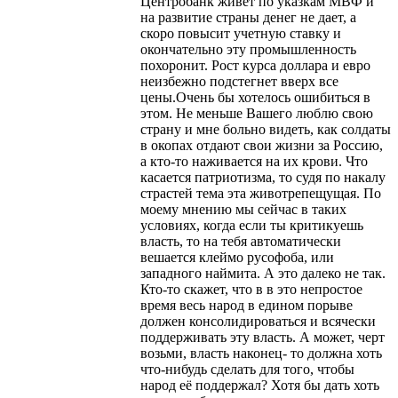
Центробанк живет по указкам МВФ и
на развитие страны денег не дает, а
скоро повысит учетную ставку и
окончательно эту промышленность
похоронит. Рост курса доллара и евро
неизбежно подстегнет вверх все
цены.Очень бы хотелось ошибиться в
этом. Не меньше Вашего люблю свою
страну и мне больно видеть, как солдаты
в окопах отдают свои жизни за Россию,
а кто-то наживается на их крови. Что
касается патриотизма, то судя по накалу
страстей тема эта животрепещущая. По
моему мнению мы сейчас в таких
условиях, когда если ты критикуешь
власть, то на тебя автоматически
вешается клеймо русофоба, или
западного наймита. А это далеко не так.
Кто-то скажет, что в в это непростое
время весь народ в едином порыве
должен консолидироваться и всячески
поддерживать эту власть. А может, черт
возьми, власть наконец- то должна хоть
что-нибудь сделать для того, чтобы
народ её поддержал? Хотя бы дать хоть