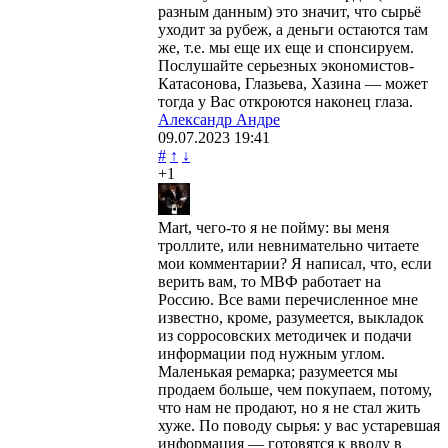
разным данным) это значит, что сырьё
уходит за рубеж, а деньги остаются там
же, т.е. мы еще их еще и спонсируем.
Послушайте серьезных экономистов-
Катасонова, Глазьева, Хазина — может
тогда у Вас откроются наконец глаза.
Александр Андре
09.07.2023
19:41
#
↑
↓
+1
Mart, чего-то я не пойму: вы меня
троллите, или невнимательно читаете
мои комментарии? Я написал, что, если
верить вам, то МВФ работает на
Россию. Все вами перечисленное мне
известно, кроме, разумеется, выкладок
из сорросовских методичек и подачи
информации под нужным углом.
Маленькая ремарка; разумеется мы
продаем больше, чем покупаем, потому,
что нам не продают, но я не стал жить
хуже. По поводу сырья: у вас устаревшая
информация — готовятся к вводу в