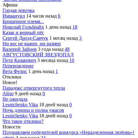
Афиша
Гордая девочка
Иммануил
14 часов назад
6
Брошенное племя...
Николай Гольбрайх
1 день назад
18
Казак и верный пёс
Сергей Дрозд-Савчук
1 месяц назад
3
Ни вес не важен, ни размер
Валерий Зайцев
3 года назад
48
АВГУСТОВСКИЙ ЗВЕЗДОПАД
Петр Казакевич
3 месяца назад
10
Перерождение
Вета Фелис
1 день назад
1
Отклики
Новое!
Парадокс отвергнутого тепла
Айхо
9 дней назад
0
Не ожидала
Lesnichenko Vika
18 дней назад
0
Ночь длинна и полна ужасов
Lesnichenko Vika
18 дней назад
0
Что такое отклики?
Новости
Поздравляем победителей конкурса «Неразделенная любовь»!
admin
3 дня назад
24