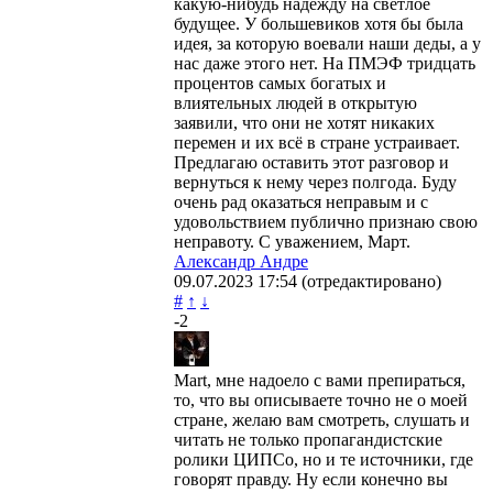
какую-нибудь надежду на светлое
будущее. У большевиков хотя бы была
идея, за которую воевали наши деды, а у
нас даже этого нет. На ПМЭФ тридцать
процентов самых богатых и
влиятельных людей в открытую
заявили, что они не хотят никаких
перемен и их всё в стране устраивает.
Предлагаю оставить этот разговор и
вернуться к нему через полгода. Буду
очень рад оказаться неправым и с
удовольствием публично признаю свою
неправоту. С уважением, Март.
Александр Андре
09.07.2023
17:54
(отредактировано)
#
↑
↓
-2
Mart, мне надоело с вами препираться,
то, что вы описываете точно не о моей
стране, желаю вам смотреть, слушать и
читать не только пропагандистские
ролики ЦИПСо, но и те источники, где
говорят правду. Ну если конечно вы