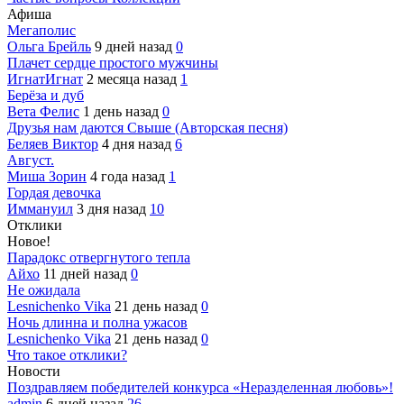
Афиша
Мегаполис
Ольга Брейль
9 дней назад
0
Плачет сердце простого мужчины
ИгнатИгнат
2 месяца назад
1
Берёза и дуб
Вета Фелис
1 день назад
0
Друзья нам даются Свыше (Авторская песня)
Беляев Виктор
4 дня назад
6
Август.
Миша Зорин
4 года назад
1
Гордая девочка
Иммануил
3 дня назад
10
Отклики
Новое!
Парадокс отвергнутого тепла
Айхо
11 дней назад
0
Не ожидала
Lesnichenko Vika
21 день назад
0
Ночь длинна и полна ужасов
Lesnichenko Vika
21 день назад
0
Что такое отклики?
Новости
Поздравляем победителей конкурса «Неразделенная любовь»!
admin
6 дней назад
26