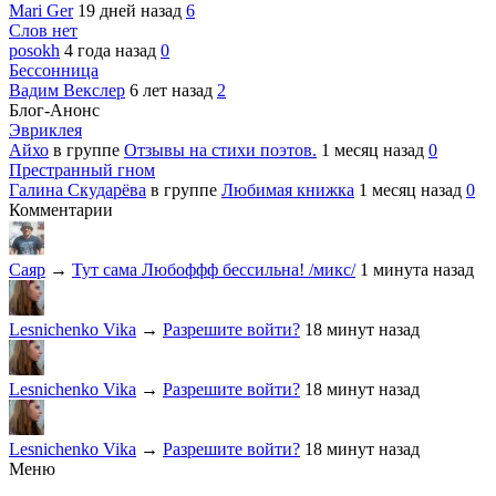
Mari Ger
19 дней назад
6
Слов нет
posokh
4 года назад
0
Бессонница
Вадим Векслер
6 лет назад
2
Блог-Анонс
Эвриклея
Айхо
в группе
Отзывы на стихи поэтов.
1 месяц назад
0
Престранный гном
Галина Скударёва
в группе
Любимая книжка
1 месяц назад
0
Комментарии
Саяр
→
Тут сама Любоффф бессильна! /микс/
1 минута назад
Lesnichenko Vika
→
Разрешите войти?
18 минут назад
Lesnichenko Vika
→
Разрешите войти?
18 минут назад
Lesnichenko Vika
→
Разрешите войти?
18 минут назад
Меню