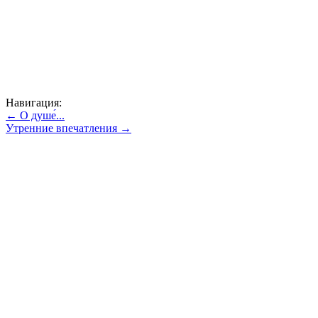
Навигация:
← О душе́...
Утренние впечатления →