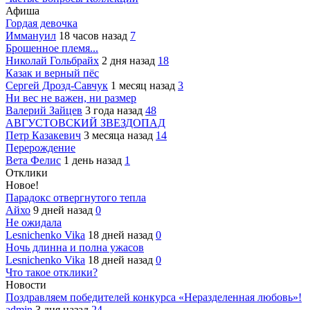
Афиша
Гордая девочка
Иммануил
18 часов назад
7
Брошенное племя...
Николай Гольбрайх
2 дня назад
18
Казак и верный пёс
Сергей Дрозд-Савчук
1 месяц назад
3
Ни вес не важен, ни размер
Валерий Зайцев
3 года назад
48
АВГУСТОВСКИЙ ЗВЕЗДОПАД
Петр Казакевич
3 месяца назад
14
Перерождение
Вета Фелис
1 день назад
1
Отклики
Новое!
Парадокс отвергнутого тепла
Айхо
9 дней назад
0
Не ожидала
Lesnichenko Vika
18 дней назад
0
Ночь длинна и полна ужасов
Lesnichenko Vika
18 дней назад
0
Что такое отклики?
Новости
Поздравляем победителей конкурса «Неразделенная любовь»!
admin
3 дня назад
24