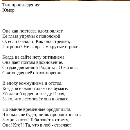
Тип произведения:
Юмор
Она как поэтесса вдохновляет,
Её глаза упрямы с поволокой.
О, если б знали! Как она стреляет,
Патроны? Нет - врагам крутые строки.
Когда на сайте нету оптимизма,
Она даёт поэтам вдохновение.
Создав для милой Родины - Отчизны,
Святое для неё стихотворение.
В эпоху коммунизма и отстоя,
Когда всё было только на бумаге.
Ей дали б орден и звезду Героя,
За то, что всех зовёт она к отваге.
Но нынче временные бродят лЕта,
Что дальше будет, лишь пророки знают.
Замри - поэт! Тебя зовёт к ответу,
Она! Кто?! Та, что в лоб - стреляет!