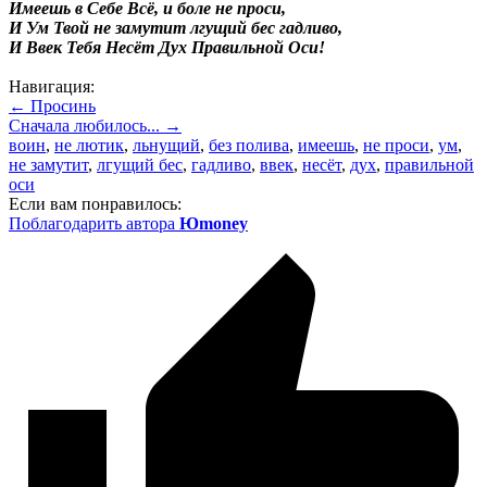
Имеешь в Себе Всё, и боле не проси,
И Ум Твой не замутит лгущий бес гадливо,
И Ввек Тебя Несёт Дух Правильной Оси!
Навигация:
← Просинь
Сначала любилось... →
воин
,
не лютик
,
льнущий
,
без полива
,
имеешь
,
не проси
,
ум
,
не замутит
,
лгущий бес
,
гадливо
,
ввек
,
несёт
,
дух
,
правильной
оси
Если вам понравилось:
Поблагодарить автора
Юmoney