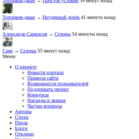
Топорков-джан
→
Простое условие
39 минут назад
Топорков-джан
→
Неудачный денёк
41 минута назад
Александр Саркисов
→
Сезоны
54 минуты назад
Саяр
→
Сезоны
55 минут назад
Меню
О проекте
Новости портала
Правила сайта
Возможности пользователей
Поддержать проект
Конкурсы
Награды и звания
Частые вопросы
Авторы
Стихи
Проза
Блоги
Отклики