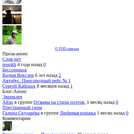
О ТОП-списках
Проза-анонс
Слов нет
posokh
4 года назад
0
Бессонница
Вадим Векслер
6 лет назад
2
Автобус. Пригородный рейс № 1
Сергей Кабских
8 месяцев назад
1
Блог-Анонс
Эвриклея
Айхо
в группе
Отзывы на стихи поэтов.
1 месяц назад
0
Престранный гном
Галина Скударёва
в группе
Любимая книжка
1 месяц назад
0
Комментарии