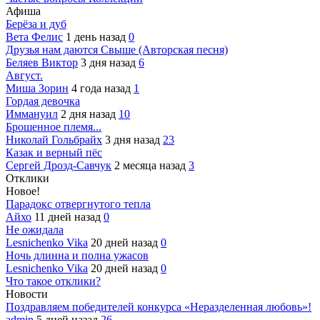
Афиша
Берёза и дуб
Вета Фелис
1 день назад
0
Друзья нам даются Свыше (Авторская песня)
Беляев Виктор
3 дня назад
6
Август.
Миша Зорин
4 года назад
1
Гордая девочка
Иммануил
2 дня назад
10
Брошенное племя...
Николай Гольбрайх
3 дня назад
23
Казак и верный пёс
Сергей Дрозд-Савчук
2 месяца назад
3
Отклики
Новое!
Парадокс отвергнутого тепла
Айхо
11 дней назад
0
Не ожидала
Lesnichenko Vika
20 дней назад
0
Ночь длинна и полна ужасов
Lesnichenko Vika
20 дней назад
0
Что такое отклики?
Новости
Поздравляем победителей конкурса «Неразделенная любовь»!
admin
5 дней назад
26