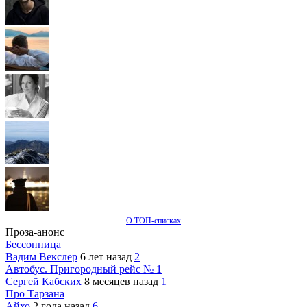
О ТОП-списках
Проза-анонс
Бессонница
Вадим Векслер
6 лет назад
2
Автобус. Пригородный рейс № 1
Сергей Кабских
8 месяцев назад
1
Про Тарзана
Айхо
2 года назад
6