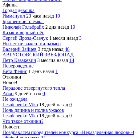
Афиша
Гордая девочка
Иммануил
23 часа назад
10
Брошенное племя...
Николай Гольбрайх
2 дня назад
19
Казак и верный пёс
Сергей Дрозд-Савчук
1 месяц назад
3
Ни вес не важен, ни размер
Валерий Зайцев
3 года назад
48
АВГУСТОВСКИЙ ЗВЕЗДОПАД
Петр Казакевич
3 месяца назад
14
Перерождение
Вета Фелис
1 день назад
1
Отклики
Новое!
Парадокс отвергнутого тепла
Айхо
9 дней назад
0
Не ожидала
Lesnichenko Vika
18 дней назад
0
Ночь длинна и полна ужасов
Lesnichenko Vika
18 дней назад
0
Что такое отклики?
Новости
Поздравляем победителей конкурса «Неразделенная любовь»!
admin
4 дня назад
24