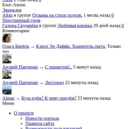
Блог-Анонс
Эвриклея
Айхо
в группе
Отзывы на стихи поэтов.
1 месяц назад
0
Престранный гном
Галина Скударёва
в группе
Любимая книжка
29 дней назад
0
Комментарии
Ольга Брейль
→
Кэрол Эн Даффи. Хранитель света.
Только
что
Андрей Панченко
→
С приветом!..
5 минут назад
Андрей Панченко
→
Листопад
22 минуты назад
Almaz
→
Куда идём? К чему придём?
23 минуты назад
Меню
О проекте
Новости портала
Правила сайта
Возможности пользователей