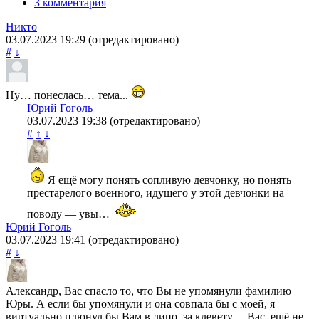
3 комментария
Никто
03.07.2023
19:29
(отредактировано)
#
↓
Ну… понеслась… тема...
Юрий Гоголь
03.07.2023
19:38
(отредактировано)
#
↑
↓
Я ещё могу понять сопливую девчонку, но понять
престарелого военного, идущего у этой девчонки на
поводу — увы…
Юрий Гоголь
03.07.2023
19:41
(отредактировано)
#
↓
Александр, Вас спасло то, что Вы не упомянули фамилию
Юры. А если бы упомянули и она совпала бы с моей, я
виртуально плюнул бы Вам в лицо, за клевету… Вас, ещё не