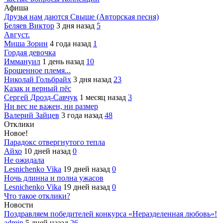
Афиша
Друзья нам даются Свыше (Авторская песня)
Беляев Виктор
3 дня назад
5
Август.
Миша Зорин
4 года назад
1
Гордая девочка
Иммануил
1 день назад
10
Брошенное племя...
Николай Гольбрайх
3 дня назад
23
Казак и верный пёс
Сергей Дрозд-Савчук
1 месяц назад
3
Ни вес не важен, ни размер
Валерий Зайцев
3 года назад
48
Отклики
Новое!
Парадокс отвергнутого тепла
Айхо
10 дней назад
0
Не ожидала
Lesnichenko Vika
19 дней назад
0
Ночь длинна и полна ужасов
Lesnichenko Vika
19 дней назад
0
Что такое отклики?
Новости
Поздравляем победителей конкурса «Неразделенная любовь»!
admin
5 дней назад
26