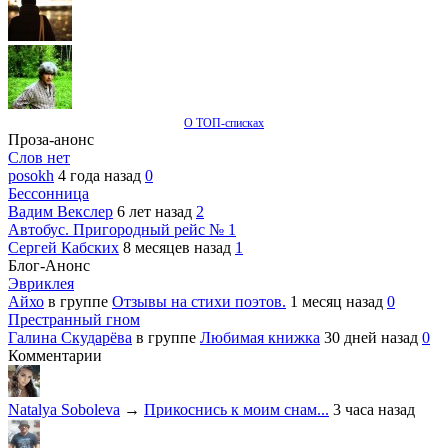
О ТОП-списках
Проза-анонс
Слов нет
posokh
4 года назад
0
Бессонница
Вадим Векслер
6 лет назад
2
Автобус. Пригородный рейс № 1
Сергей Кабских
8 месяцев назад
1
Блог-Анонс
Эвриклея
Айхо
в группе
Отзывы на стихи поэтов.
1 месяц назад
0
Престранный гном
Галина Скударёва
в группе
Любимая книжка
30 дней назад
0
Комментарии
Natalya Soboleva
→
Прикоснись к моим снам...
3 часа назад