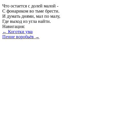
Что остается с долей малой -
С фонариком во тьме брести.
И думать днями, мал по малу,
Где выход из угла найти.
Навигация:
← Коготки ума
Пение воробьёв →