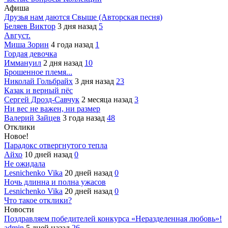
Афиша
Друзья нам даются Свыше (Авторская песня)
Беляев Виктор
3 дня назад
5
Август.
Миша Зорин
4 года назад
1
Гордая девочка
Иммануил
2 дня назад
10
Брошенное племя...
Николай Гольбрайх
3 дня назад
23
Казак и верный пёс
Сергей Дрозд-Савчук
2 месяца назад
3
Ни вес не важен, ни размер
Валерий Зайцев
3 года назад
48
Отклики
Новое!
Парадокс отвергнутого тепла
Айхо
10 дней назад
0
Не ожидала
Lesnichenko Vika
20 дней назад
0
Ночь длинна и полна ужасов
Lesnichenko Vika
20 дней назад
0
Что такое отклики?
Новости
Поздравляем победителей конкурса «Неразделенная любовь»!
admin
5 дней назад
26