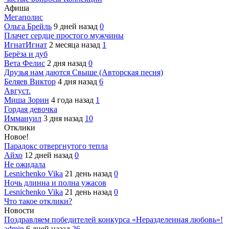
Афиша
Мегаполис
Ольга Брейль
9 дней назад
0
Плачет сердце простого мужчины
ИгнатИгнат
2 месяца назад
1
Берёза и дуб
Вета Фелис
2 дня назад
0
Друзья нам даются Свыше (Авторская песня)
Беляев Виктор
4 дня назад
6
Август.
Миша Зорин
4 года назад
1
Гордая девочка
Иммануил
3 дня назад
10
Отклики
Новое!
Парадокс отвергнутого тепла
Айхо
12 дней назад
0
Не ожидала
Lesnichenko Vika
21 день назад
0
Ночь длинна и полна ужасов
Lesnichenko Vika
21 день назад
0
Что такое отклики?
Новости
Поздравляем победителей конкурса «Неразделенная любовь»!
admin
6 дней назад
26