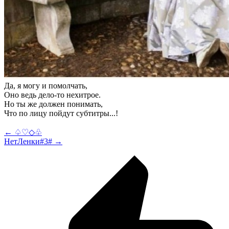
Да, я могу и помолчать,
Оно ведь дело-то нехитрое.
Но ты же должен понимать,
Что по лицу пойдут субтитры...!
← ♤♡◇♧
НетЛенки#3# →