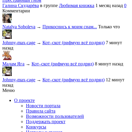
Престранный гном
Галина Скударёва
в группе
Любимая книжка
1 месяц назад
0
Комментарии
Natalya Soboleva
→
Прикоснись к моим снам...
Только что
Johnny-max-cage
→
Кот–скот (рифмую всё подряд)
7 минут
назад
Мадам Яга
→
Кот–скот (рифмую всё подряд)
8 минут назад
Johnny-max-cage
→
Кот–скот (рифмую всё подряд)
12 минут
назад
Меню
О проекте
Новости портала
Правила сайта
Возможности пользователей
Поддержать проект
Конкурсы