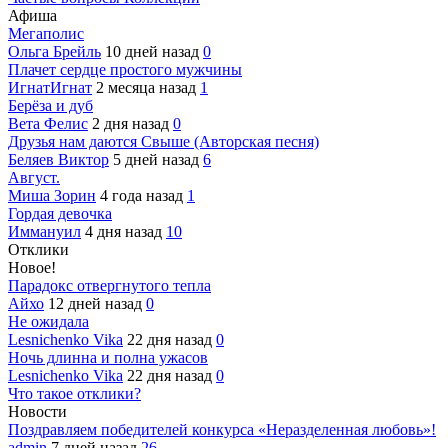
Афиша
Мегаполис
Ольга Брейль
10 дней назад
0
Плачет сердце простого мужчины
ИгнатИгнат
2 месяца назад
1
Берёза и дуб
Вета Фелис
2 дня назад
0
Друзья нам даются Свыше (Авторская песня)
Беляев Виктор
5 дней назад
6
Август.
Миша Зорин
4 года назад
1
Гордая девочка
Иммануил
4 дня назад
10
Отклики
Новое!
Парадокс отвергнутого тепла
Айхо
12 дней назад
0
Не ожидала
Lesnichenko Vika
22 дня назад
0
Ночь длинна и полна ужасов
Lesnichenko Vika
22 дня назад
0
Что такое отклики?
Новости
Поздравляем победителей конкурса «Неразделенная любовь»!
admin
7 дней назад
26