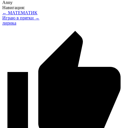
Anny
Навигация:
← МАТЕМАТИК
Играю в прятки →
лирика