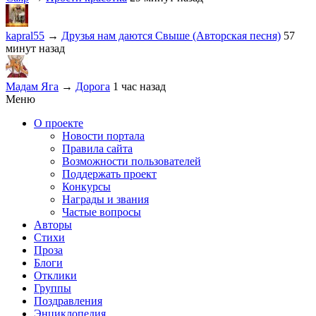
kapral55
→
Друзья нам даются Свыше (Авторская песня)
57
минут назад
Мадам Яга
→
Дорога
1 час назад
Меню
О проекте
Новости портала
Правила сайта
Возможности пользователей
Поддержать проект
Конкурсы
Награды и звания
Частые вопросы
Авторы
Стихи
Проза
Блоги
Отклики
Группы
Поздравления
Энциклопедия