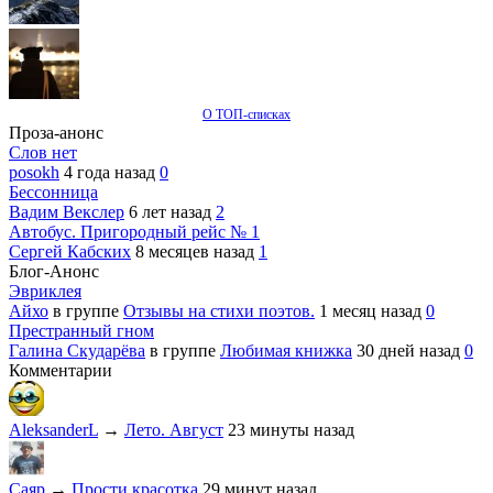
О ТОП-списках
Проза-анонс
Слов нет
posokh
4 года назад
0
Бессонница
Вадим Векслер
6 лет назад
2
Автобус. Пригородный рейс № 1
Сергей Кабских
8 месяцев назад
1
Блог-Анонс
Эвриклея
Айхо
в группе
Отзывы на стихи поэтов.
1 месяц назад
0
Престранный гном
Галина Скударёва
в группе
Любимая книжка
30 дней назад
0
Комментарии
AleksanderL
→
Лето. Август
23 минуты назад
Саяр
→
Прости красотка
29 минут назад