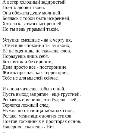
А ветер холодный задиристый
Поёт о любви твоей.
Она обожгла душу молнией,
Боялась с тобой быть искренней,
Хотела казаться выспренней,
Но ты ведь упрямый такой.
Уступки смешные - да к чёрту их,
Ответишь спокойно ты за двоих,
Её не оценишь, не скажешь слов,
Порадуешь лишь себя.
Без шуток и без иронии,
Дела просто все - посторонние,
Жизнь пресная, как территория,
Тебе не для мыслей сейчас.
И снова читаешь, забыв о ней,
Пусть выход запрятан - ещё грустней,
Решаешь и веришь, что будешь злей,
Теряется ложный след.
Нужна ли страница забытых снов,
Релакс, медитация долгих стихов
Поэтов тоскливых в просторах основ.
Наверное, скажешь - Нет...
--