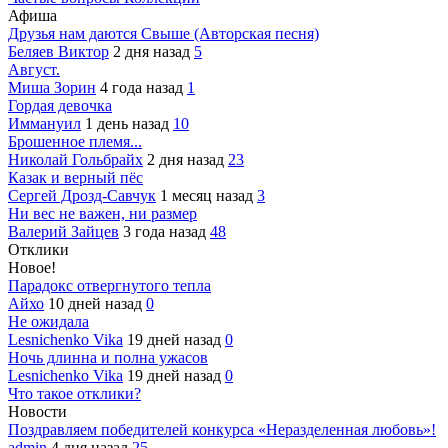
Афиша
Друзья нам даются Свыше (Авторская песня)
Беляев Виктор
2 дня назад
5
Август.
Миша Зорин
4 года назад
1
Гордая девочка
Иммануил
1 день назад
10
Брошенное племя...
Николай Гольбрайх
2 дня назад
23
Казак и верный пёс
Сергей Дрозд-Савчук
1 месяц назад
3
Ни вес не важен, ни размер
Валерий Зайцев
3 года назад
48
Отклики
Новое!
Парадокс отвергнутого тепла
Айхо
10 дней назад
0
Не ожидала
Lesnichenko Vika
19 дней назад
0
Ночь длинна и полна ужасов
Lesnichenko Vika
19 дней назад
0
Что такое отклики?
Новости
Поздравляем победителей конкурса «Неразделенная любовь»!
admin
4 дня назад
25