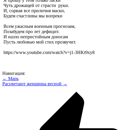
Я прошу у тебя только ласки
Чуть дрожащей от страсти руки.
И, сорвав все приличия маски,
Будем счастливы мы вопреки
Всем ужасным военным прогнозам,
Позабудем про лет дефицит.
И назло непристойным доносам
Пусть любовью мой стих прозвучит.
https://www.youtube.com/watch?v=j1-3HKt9xy8
Навигация:
← Марь
Расцветают женщины весной →