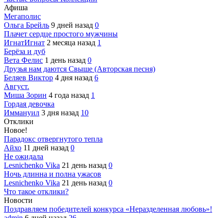
Афиша
Мегаполис
Ольга Брейль
9 дней назад
0
Плачет сердце простого мужчины
ИгнатИгнат
2 месяца назад
1
Берёза и дуб
Вета Фелис
1 день назад
0
Друзья нам даются Свыше (Авторская песня)
Беляев Виктор
4 дня назад
6
Август.
Миша Зорин
4 года назад
1
Гордая девочка
Иммануил
3 дня назад
10
Отклики
Новое!
Парадокс отвергнутого тепла
Айхо
11 дней назад
0
Не ожидала
Lesnichenko Vika
21 день назад
0
Ночь длинна и полна ужасов
Lesnichenko Vika
21 день назад
0
Что такое отклики?
Новости
Поздравляем победителей конкурса «Неразделенная любовь»!
admin
6 дней назад
26