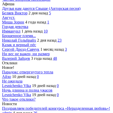
Афиша
Друзья нам даются Свыше (Авторская песня)
Беляев Виктор
2 дня назад
5
Август.
Миша Зорин
4 года назад
1
Гордая девочка
Иммануил
1 день назад
10
Брошенное племя...
Николай Гольбрайх
2 дня назад
23
Казак и верный пёс
Сергей Дрозд-Савчук
1 месяц назад
3
Ни вес не важен, ни размер
Валерий Зайцев
3 года назад
48
Отклики
Новое!
Парадокс отвергнутого тепла
Айхо
10 дней назад
0
Не ожидала
Lesnichenko Vika
19 дней назад
0
Ночь длинна и полна ужасов
Lesnichenko Vika
19 дней назад
0
Что такое отклики?
Новости
Поздравляем победителей конкурса «Неразделенная любовь»!
admin
4 дня назад
26