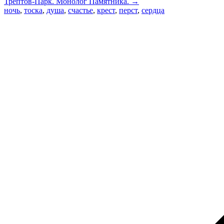
Трептов-Парк. Монолог Памятника. →
ночь
,
тоска
,
душа
,
счастье
,
крест
,
перст
,
сердца