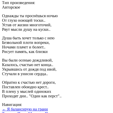
Тип произведения:
Авторское
Однажды ты проснёшься ночью
От глухо ноющей тоски..
Устав от жизни многоточий,
Рвут мысли душу на куски..
Душа быть хочет только с нею
Безвольной плоти вопреки,
Ночами плачет и болеет..
Рисует память, как близки
Вы были осенью дождливой,
Казалось, счастью нет конца..
Укрывшись от дождя под ивой,
Стучали в унисон сердца..
Обратно к счастью нет дороги,
Поставлен обоюдно крест..
В плену у мыслей одиноких
Проходят дни.. "Один как перст"..
Навигация:
← Я балансирую на грани