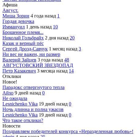
Афиша
Август.
Миша Зорин
4 года назад
1
Гордая девочка
Иммануил
1 день назад
10
Брошенное племя...
Николай Гольбрайх
2 дня назад
20
Казак и верный пёс
Сергей Дрозд-Савчук
1 месяц назад
3
Ни вес не важен, ни размер
Валерий Зайцев
3 года назад
48
АВГУСТОВСКИЙ ЗВЕЗДОПАД
Петр Казакевич
3 месяца назад
14
Отклики
Новое!
Парадокс отвергнутого тепла
Айхо
9 дней назад
0
Не ожидала
Lesnichenko Vika
19 дней назад
0
Ночь длинна и полна ужасов
Lesnichenko Vika
19 дней назад
0
Что такое отклики?
Новости
Поздравляем победителей конкурса «Неразделенная любовь»!
admin
4 дня назад
25