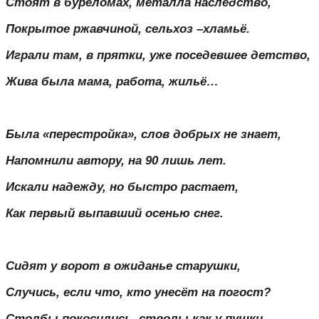
Стоят в буреломах, металла наследство,
Покрытое ржавчиной, сельхоз –хламьё.
Играли там, в прятки, уже поседевшее детство,
Жива была мама, работа, жильё…
Была «перестройка», слов добрых не знает,
Напомнили автору, на 90 лишь лет.
Искали надежду, но быстро растает,
Как первый выпавший осенью снег.
Сидят у ворот в ожиданье старушки,
Случись, если что, кто унесёт на погост?
Столбы покосились, стволы как у пушки,