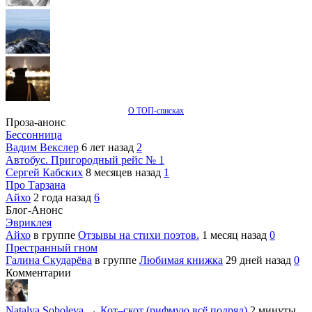
О ТОП-списках
Проза-анонс
Бессонница
Вадим Векслер
6 лет назад
2
Автобус. Пригородный рейс № 1
Сергей Кабских
8 месяцев назад
1
Про Тарзана
Айхо
2 года назад
6
Блог-Анонс
Эвриклея
Айхо
в группе
Отзывы на стихи поэтов.
1 месяц назад
0
Престранный гном
Галина Скударёва
в группе
Любимая книжка
29 дней назад
0
Комментарии
Natalya Soboleva
→
Кот–скот (рифмую всё подряд)
2 минуты