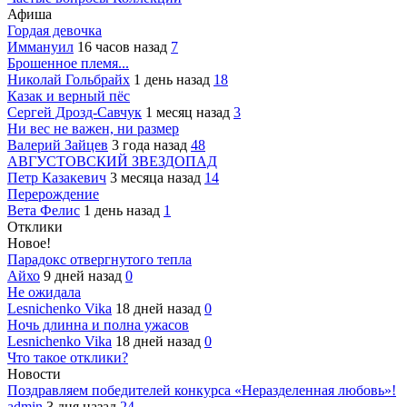
Афиша
Гордая девочка
Иммануил
16 часов назад
7
Брошенное племя...
Николай Гольбрайх
1 день назад
18
Казак и верный пёс
Сергей Дрозд-Савчук
1 месяц назад
3
Ни вес не важен, ни размер
Валерий Зайцев
3 года назад
48
АВГУСТОВСКИЙ ЗВЕЗДОПАД
Петр Казакевич
3 месяца назад
14
Перерождение
Вета Фелис
1 день назад
1
Отклики
Новое!
Парадокс отвергнутого тепла
Айхо
9 дней назад
0
Не ожидала
Lesnichenko Vika
18 дней назад
0
Ночь длинна и полна ужасов
Lesnichenko Vika
18 дней назад
0
Что такое отклики?
Новости
Поздравляем победителей конкурса «Неразделенная любовь»!
admin
3 дня назад
24