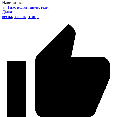
Навигация:
← Тихо волны шелестели
Душа →
весна
,
зелень
,
птицы