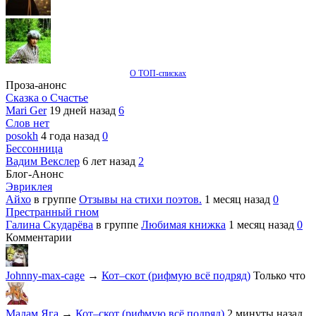
О ТОП-списках
Проза-анонс
Сказка о Счастье
Mari Ger
19 дней назад
6
Слов нет
posokh
4 года назад
0
Бессонница
Вадим Векслер
6 лет назад
2
Блог-Анонс
Эвриклея
Айхо
в группе
Отзывы на стихи поэтов.
1 месяц назад
0
Престранный гном
Галина Скударёва
в группе
Любимая книжка
1 месяц назад
0
Комментарии
Johnny-max-cage
→
Кот–скот (рифмую всё подряд)
Только что
Мадам Яга
→
Кот–скот (рифмую всё подряд)
2 минуты назад