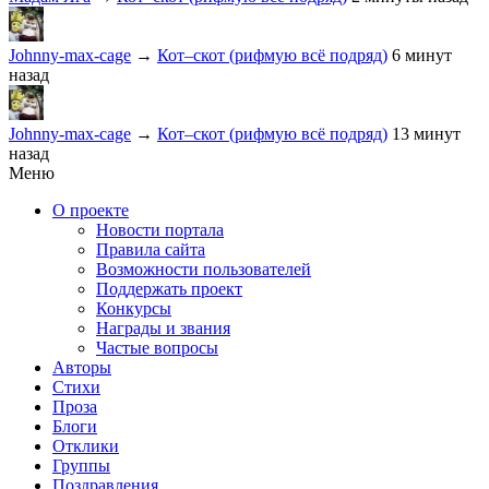
Johnny-max-cage
→
Кот–скот (рифмую всё подряд)
6 минут
назад
Johnny-max-cage
→
Кот–скот (рифмую всё подряд)
13 минут
назад
Меню
О проекте
Новости портала
Правила сайта
Возможности пользователей
Поддержать проект
Конкурсы
Награды и звания
Частые вопросы
Авторы
Стихи
Проза
Блоги
Отклики
Группы
Поздравления