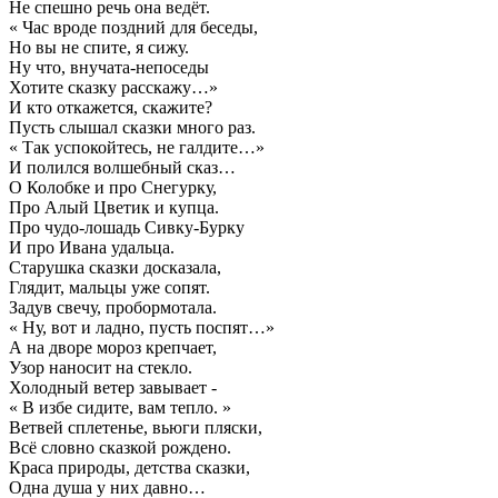
Не спешно речь она ведёт.
« Час вроде поздний для беседы,
Но вы не спите, я сижу.
Ну что, внучата-непоседы
Хотите сказку расскажу…»
И кто откажется, скажите?
Пусть слышал сказки много раз.
« Так успокойтесь, не галдите…»
И полился волшебный сказ…
О Колобке и про Снегурку,
Про Алый Цветик и купца.
Про чудо-лошадь Сивку-Бурку
И про Ивана удальца.
Старушка сказки досказала,
Глядит, мальцы уже сопят.
Задув свечу, пробормотала.
« Ну, вот и ладно, пусть поспят…»
А на дворе мороз крепчает,
Узор наносит на стекло.
Холодный ветер завывает -
« В избе сидите, вам тепло. »
Ветвей сплетенье, вьюги пляски,
Всё словно сказкой рождено.
Краса природы, детства сказки,
Одна душа у них давно…