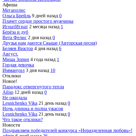
Афиша
Мегаполис
Ольга Брейль
9 дней назад
0
Плачет сердце простого мужчины
ИгнатИгнат
2 месяца назад
1
Берёза и дуб
Вета Фелис
2 дня назад
0
Друзья нам даются Свыше (Авторская песня)
Беляев Виктор
4 дня назад
6
Август.
Миша Зорин
4 года назад
1
Гордая девочка
Иммануил
3 дня назад
10
Отклики
Новое!
Парадокс отвергнутого тепла
Айхо
12 дней назад
0
Не ожидала
Lesnichenko Vika
21 день назад
0
Ночь длинна и полна ужасов
Lesnichenko Vika
21 день назад
0
Что такое отклики?
Новости
Поздравляем победителей конкурса «Неразделенная любовь»!
admin
6 дней назад
26