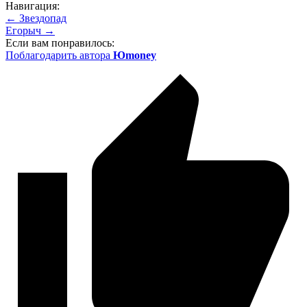
Навигация:
← Звездопад
Егорыч →
Если вам понравилось:
Поблагодарить автора
Юmoney