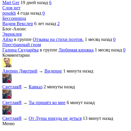
Mari Ger
19 дней назад
6
Слов нет
posokh
4 года назад
0
Бессонница
Вадим Векслер
6 лет назад
2
Блог-Анонс
Эвриклея
Айхо
в группе
Отзывы на стихи поэтов.
1 месяц назад
0
Престранный гном
Галина Скударёва
в группе
Любимая книжка
1 месяц назад
0
Комментарии
Аверин Дмитрий
→
Видение
1 минута назад
СветлаяЯ
→
Кавказ
2 минуты назад
СветлаяЯ
→
Ты пришёл ко мне
6 минут назад
СветлаяЯ
→
От Луны никуда не деться
13 минут назад
Меню