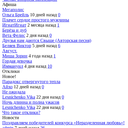
Афиша
Мегаполис
Ольга Брейль
10 дней назад
0
Плачет сердце простого мужчины
ИгнатИгнат
2 месяца назад
1
Берёза и дуб
Вета Фелис
2 дня назад
0
Друзья нам даются Свыше (Авторская песня)
Беляев Виктор
5 дней назад
6
Август.
Миша Зорин
4 года назад
1
Гордая девочка
Иммануил
4 дня назад
10
Отклики
Новое!
Парадокс отвергнутого тепла
Айхо
12 дней назад
0
Не ожидала
Lesnichenko Vika
22 дня назад
0
Ночь длинна и полна ужасов
Lesnichenko Vika
22 дня назад
0
Что такое отклики?
Новости
Поздравляем победителей конкурса «Неразделенная любовь»!
admin
7 дней назад
26