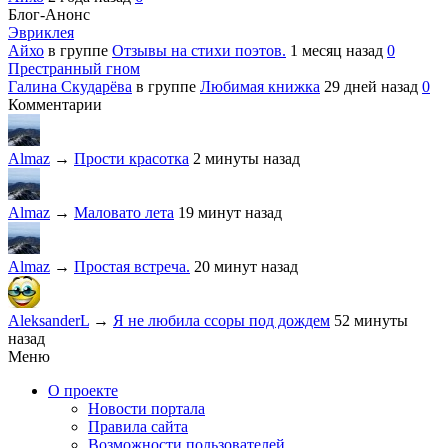
Блог-Анонс
Эвриклея
Айхо
в группе
Отзывы на стихи поэтов.
1 месяц назад
0
Престранный гном
Галина Скударёва
в группе
Любимая книжка
29 дней назад
0
Комментарии
Almaz
→
Прости красотка
2 минуты назад
Almaz
→
Маловато лета
19 минут назад
Almaz
→
Простая встреча.
20 минут назад
AleksanderL
→
Я не любила ссоры под дождем
52 минуты
назад
Меню
О проекте
Новости портала
Правила сайта
Возможности пользователей