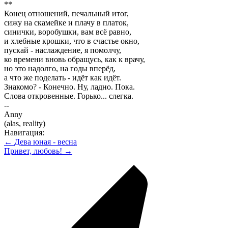
**
Конец отношений, печальный итог,
сижу на скамейке и плачу в платок,
синички, воробушки, вам всё равно,
и хлебные крошки, что в счастье окно,
пускай - наслаждение, я помолчу,
ко времени вновь обращусь, как к врачу,
но это надолго, на годы вперёд,
а что же поделать - идёт как идёт.
Знакомо? - Конечно. Ну, ладно. Пока.
Слова откровенные. Горько... слегка.
--
Anny
(alas, reality)
Навигация:
← Дева юная - весна
Привет, любовь! →