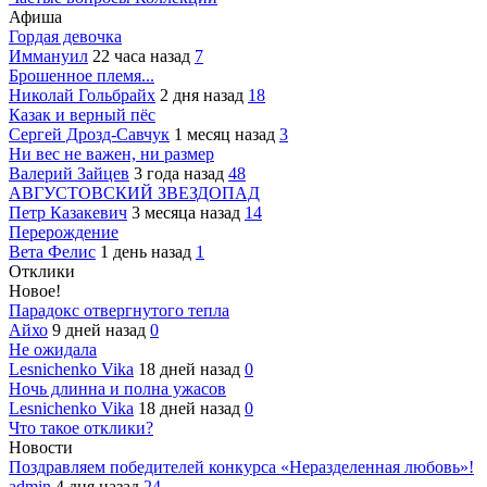
Афиша
Гордая девочка
Иммануил
22 часа назад
7
Брошенное племя...
Николай Гольбрайх
2 дня назад
18
Казак и верный пёс
Сергей Дрозд-Савчук
1 месяц назад
3
Ни вес не важен, ни размер
Валерий Зайцев
3 года назад
48
АВГУСТОВСКИЙ ЗВЕЗДОПАД
Петр Казакевич
3 месяца назад
14
Перерождение
Вета Фелис
1 день назад
1
Отклики
Новое!
Парадокс отвергнутого тепла
Айхо
9 дней назад
0
Не ожидала
Lesnichenko Vika
18 дней назад
0
Ночь длинна и полна ужасов
Lesnichenko Vika
18 дней назад
0
Что такое отклики?
Новости
Поздравляем победителей конкурса «Неразделенная любовь»!
admin
4 дня назад
24