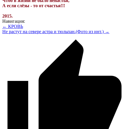
Чтоб в жизни не было ненастья,
А если слёзы - то от счастья!!!
2015.
Навигация:
← КРОВЬ
Не растут на севере астра и тюльпан.(Фото из инт.) →