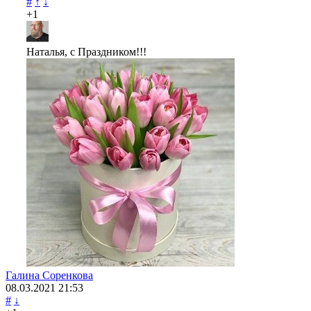
#
↑
↓
+1
Наталья, с Праздником!!!
Галина Соренкова
08.03.2021
21:53
#
↓