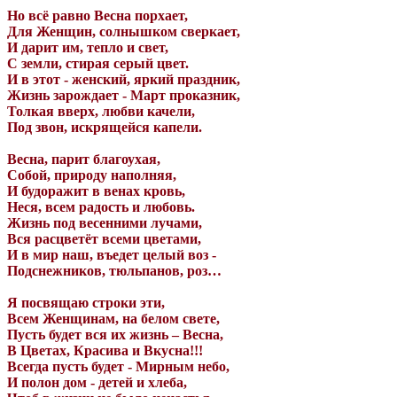
Но всё равно Весна порхает,
Для Женщин, солнышком сверкает,
И дарит им, тепло и свет,
С земли, стирая серый цвет.
И в этот - женский, яркий праздник,
Жизнь зарождает - Март проказник,
Толкая вверх, любви качели,
Под звон, искрящейся капели.
Весна, парит благоухая,
Собой, природу наполняя,
И будоражит в венах кровь,
Неся, всем радость и любовь.
Жизнь под весенними лучами,
Вся расцветёт всеми цветами,
И в мир наш, въедет целый воз -
Подснежников, тюльпанов, роз…
Я посвящаю строки эти,
Всем Женщинам, на белом свете,
Пусть будет вся их жизнь – Весна,
В Цветах, Красива и Вкусна!!!
Всегда пусть будет - Мирным небо,
И полон дом - детей и хлеба,