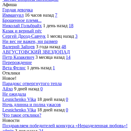
Афиша
Гордая девочка
Иммануил
16 часов назад
7
Брошенное племя...
Николай Гольбрайх
1 день назад
18
Казак и верный пёс
Сергей Дрозд-Савчук
1 месяц назад
3
Ни вес не важен, ни размер
Валерий Зайцев
3 года назад
48
АВГУСТОВСКИЙ ЗВЕЗДОПАД
Петр Казакевич
3 месяца назад
14
Перерождение
Вета Фелис
1 день назад
1
Отклики
Новое!
Парадокс отвергнутого тепла
Айхо
9 дней назад
0
Не ожидала
Lesnichenko Vika
18 дней назад
0
Ночь длинна и полна ужасов
Lesnichenko Vika
18 дней назад
0
Что такое отклики?
Новости
Поздравляем победителей конкурса «Неразделенная любовь»!
admin
3 дня назад
24