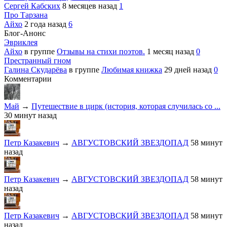
Сергей Кабских
8 месяцев назад
1
Про Тарзана
Айхо
2 года назад
6
Блог-Анонс
Эвриклея
Айхо
в группе
Отзывы на стихи поэтов.
1 месяц назад
0
Престранный гном
Галина Скударёва
в группе
Любимая книжка
29 дней назад
0
Комментарии
Май
→
Путешествие в цирк (история, которая случилась со ...
30 минут назад
Петр Казакевич
→
АВГУСТОВСКИЙ ЗВЕЗДОПАД
58 минут
назад
Петр Казакевич
→
АВГУСТОВСКИЙ ЗВЕЗДОПАД
58 минут
назад
Петр Казакевич
→
АВГУСТОВСКИЙ ЗВЕЗДОПАД
58 минут
назад