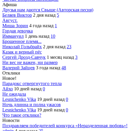
Афиша
Друзья нам даются Свыше (Авторская песня)
Беляев Виктор
2 дня назад
5
Август.
Миша Зорин
4 года назад
1
Гордая девочка
Иммануил
1 день назад
10
Брошенное племя...
Николай Гольбрайх
2 дня назад
23
Казак и верный пёс
Сергей Дрозд-Савчук
1 месяц назад
3
Ни вес не важен, ни размер
Валерий Зайцев
3 года назад
48
Отклики
Новое!
Парадокс отвергнутого тепла
Айхо
10 дней назад
0
Не ожидала
Lesnichenko Vika
19 дней назад
0
Ночь длинна и полна ужасов
Lesnichenko Vika
19 дней назад
0
Что такое отклики?
Новости
Поздравляем победителей конкурса «Неразделенная любовь»!
admin
4 дня назад
25