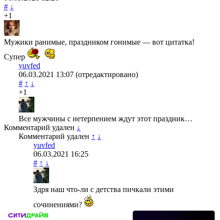
#
↓
+1
Мужики ранимые, праздником гонимые — вот цитатка!
Супер
yuvfed
06.03.2021
13:07
(отредактировано)
#
↑
↓
+1
Все мужчины с нетерпением ждут этот праздник…
Комментарий удален
↓
Комментарий удален
↑
↓
yuvfed
06.03.2021
16:25
#
↑
↓
Здря наш что-ли с детства пичкали этими
сочинениями?