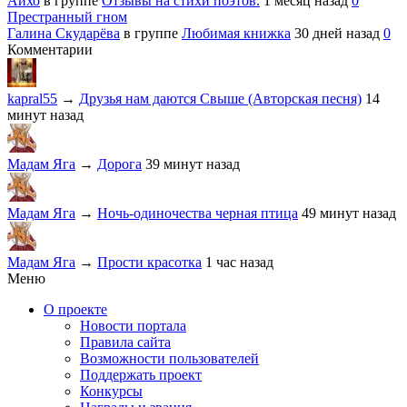
Айхо
в группе
Отзывы на стихи поэтов.
1 месяц назад
0
Престранный гном
Галина Скударёва
в группе
Любимая книжка
30 дней назад
0
Комментарии
kapral55
→
Друзья нам даются Свыше (Авторская песня)
14
минут назад
Мадам Яга
→
Дорога
39 минут назад
Мадам Яга
→
Ночь-одиночества черная птица
49 минут назад
Мадам Яга
→
Прости красотка
1 час назад
Меню
О проекте
Новости портала
Правила сайта
Возможности пользователей
Поддержать проект
Конкурсы