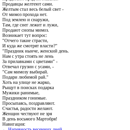
Продавцы желтеют сами.
Желтым стал весь белый свет -
От мимоз прохода нет.
Под землею и снаружи,
Там, где снег лежит и лужи,
Продают снопы мимоз.
Возникает тут вопрос:
"Отчего такие страсти,
И куда же смотрят власти?"
"Праздник нынче, женский день.
Нам с утра стоять не лень
За прилавками с цветами" -
Отвечал грузин с усами, -
"Сам мимозу выбирай.
Подари любимой рай."
Хоть на улице не жарко,
Рыщут в поисках подарка
Мужики ранимые,
Праздником гонимые.
Просыпаясь, поздравляют.
Счастья, радости желают.
Женщин чествуют не зря
В день восьмого Мартобря!
Навигация:
← Напевность весенних дней