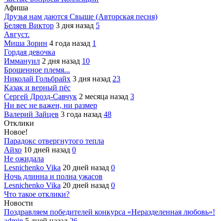
Афиша
Друзья нам даются Свыше (Авторская песня)
Беляев Виктор
3 дня назад
5
Август.
Миша Зорин
4 года назад
1
Гордая девочка
Иммануил
2 дня назад
10
Брошенное племя...
Николай Гольбрайх
3 дня назад
23
Казак и верный пёс
Сергей Дрозд-Савчук
2 месяца назад
3
Ни вес не важен, ни размер
Валерий Зайцев
3 года назад
48
Отклики
Новое!
Парадокс отвергнутого тепла
Айхо
10 дней назад
0
Не ожидала
Lesnichenko Vika
20 дней назад
0
Ночь длинна и полна ужасов
Lesnichenko Vika
20 дней назад
0
Что такое отклики?
Новости
Поздравляем победителей конкурса «Неразделенная любовь»!
admin
5 дней назад
26