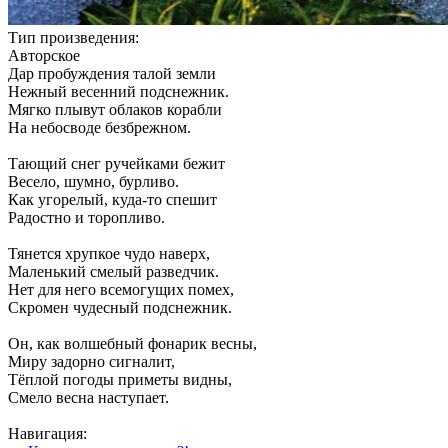
Тип произведения:
Авторское
Дар пробуждения талой земли
Нежный весенний подснежник.
Мягко плывут облаков корабли
На небосводе безбрежном.
Тающий снег ручейками бежит
Весело, шумно, бурливо.
Как угорелый, куда-то спешит
Радостно и торопливо.
Тянется хрупкое чудо наверх,
Маленький смелый разведчик.
Нет для него всемогущих помех,
Скромен чудесный подснежник.
Он, как волшебный фонарик весны,
Миру задорно сигналит,
Тёплой погоды приметы видны,
Смело весна наступает.
Навигация: