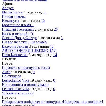
Афиша
Август.
Миша Зорин
4 года назад
1
Гордая девочка
Иммануил
1 день назад
10
Брошенное племя...
Николай Гольбрайх
2 дня назад
20
Казак и верный пёс
Сергей Дрозд-Савчук
1 месяц назад
3
Ни вес не важен, ни размер
Валерий Зайцев
3 года назад
48
АВГУСТОВСКИЙ ЗВЕЗДОПАД
Петр Казакевич
3 месяца назад
14
Отклики
Новое!
Парадокс отвергнутого тепла
Айхо
9 дней назад
0
Не ожидала
Lesnichenko Vika
19 дней назад
0
Ночь длинна и полна ужасов
Lesnichenko Vika
19 дней назад
0
Что такое отклики?
Новости
Поздравляем победителей конкурса «Неразделенная любовь»!
admin
4 дня назад
25