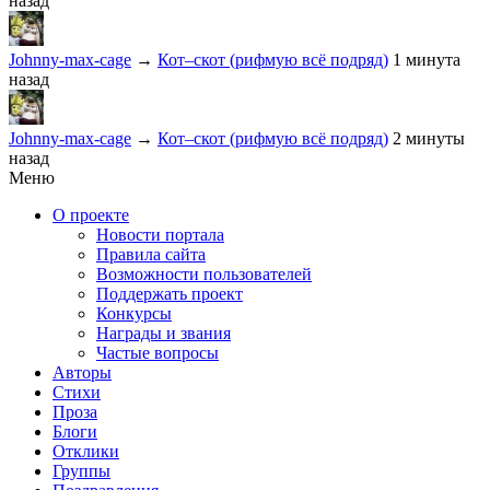
назад
Johnny-max-cage
→
Кот–скот (рифмую всё подряд)
1 минута
назад
Johnny-max-cage
→
Кот–скот (рифмую всё подряд)
2 минуты
назад
Меню
О проекте
Новости портала
Правила сайта
Возможности пользователей
Поддержать проект
Конкурсы
Награды и звания
Частые вопросы
Авторы
Стихи
Проза
Блоги
Отклики
Группы