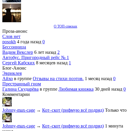
О ТОП-списках
Проза-анонс
Слов нет
posokh
4 года назад
0
Бессонница
Вадим Векслер
6 лет назад
2
Автобус. Пригородный рейс № 1
Сергей Кабских
8 месяцев назад
1
Блог-Анонс
Эвриклея
Айхо
в группе
Отзывы на стихи поэтов.
1 месяц назад
0
Престранный гном
Галина Скударёва
в группе
Любимая книжка
30 дней назад
0
Комментарии
Johnny-max-cage
→
Кот–скот (рифмую всё подряд)
Только что
Johnny-max-cage
→
Кот–скот (рифмую всё подряд)
1 минута