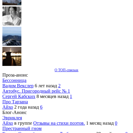
О ТОП-списках
Проза-анонс
Бессонница
Вадим Векслер
6 лет назад
2
Автобус. Пригородный рейс № 1
Сергей Кабских
8 месяцев назад
1
Про Тарзана
Айхо
2 года назад
6
Блог-Анонс
Эвриклея
Айхо
в группе
Отзывы на стихи поэтов.
1 месяц назад
0
Престранный гном