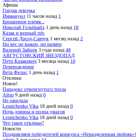
Афиша
Гордая девочка
Иммануил
11 часов назад
1
Брошенное племя...
Николай Гольбрайх
1 день назад
18
Казак и верный пёс
Сергей Дрозд-Савчук
1 месяц назад
2
Ни вес не важен, ни размер
Валерий Зайцев
3 года назад
48
АВГУСТОВСКИЙ ЗВЕЗДОПАД
Петр Казакевич
3 месяца назад
10
Перерождение
Вета Фелис
1 день назад
1
Отклики
Новое!
Парадокс отвергнутого тепла
Айхо
9 дней назад
0
Не ожидала
Lesnichenko Vika
18 дней назад
0
Ночь длинна и полна ужасов
Lesnichenko Vika
18 дней назад
0
Что такое отклики?
Новости
Поздравляем победителей конкурса «Неразделенная любовь»!
admin
3 дня назад
24