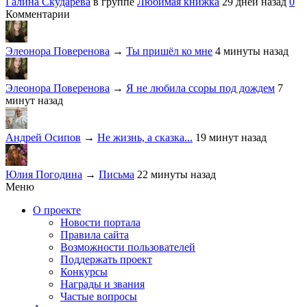
Галина Скударёва
в группе
Любимая книжка
29 дней назад
0
Комментарии
Элеонора Поверенова
→
Ты пришёл ко мне
4 минуты назад
Элеонора Поверенова
→
Я не любила ссоры под дождем
7
минут назад
Андрей Осипов
→
Не жизнь, а сказка...
19 минут назад
Юлия Погодина
→
Письма
22 минуты назад
Меню
О проекте
Новости портала
Правила сайта
Возможности пользователей
Поддержать проект
Конкурсы
Награды и звания
Частые вопросы