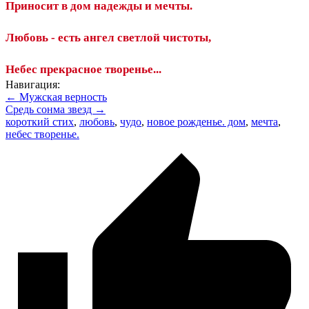
Приносит в дом надежды и мечты.
Любовь - есть ангел светлой чистоты,
Небес прекрасное творенье...
Навигация:
← Мужская верность
Средь сонма звезд →
короткий стих
,
любовь
,
чудо
,
новое рожденье. дом
,
мечта
,
небес творенье.