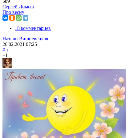
589
Сергей Димыч
Про весну
18 комментариев
Натали Вишневецкая
26.02.2021
07:25
#
↓
+1