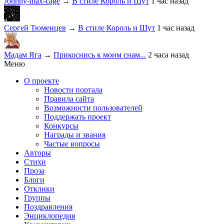
Johnny-max-cage
→
В стиле Король и Шут
1 час назад
Сергей Тюменцев
→
В стиле Король и Шут
1 час назад
Мадам Яга
→
Прикоснись к моим снам...
2 часа назад
Меню
О проекте
Новости портала
Правила сайта
Возможности пользователей
Поддержать проект
Конкурсы
Награды и звания
Частые вопросы
Авторы
Стихи
Проза
Блоги
Отклики
Группы
Поздравления
Энциклопедия