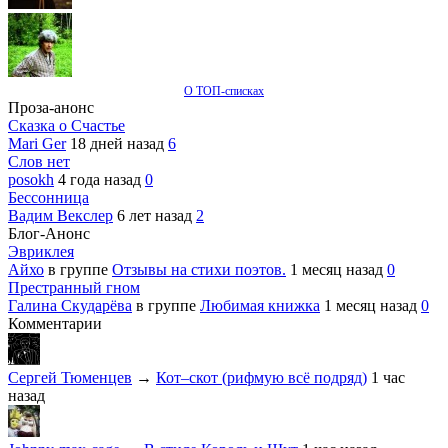
О ТОП-списках
Проза-анонс
Сказка о Счастье
Mari Ger
18 дней назад
6
Слов нет
posokh
4 года назад
0
Бессонница
Вадим Векслер
6 лет назад
2
Блог-Анонс
Эвриклея
Айхо
в группе
Отзывы на стихи поэтов.
1 месяц назад
0
Престранный гном
Галина Скударёва
в группе
Любимая книжка
1 месяц назад
0
Комментарии
Сергей Тюменцев
→
Кот–скот (рифмую всё подряд)
1 час
назад