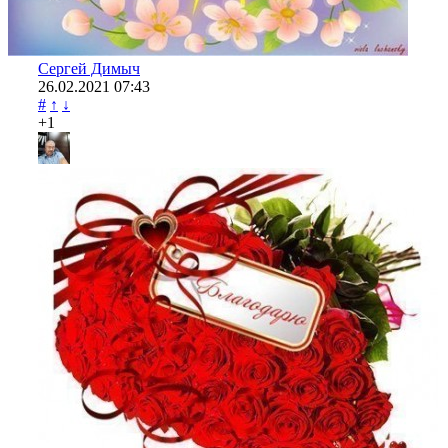
Сергей Димыч
26.02.2021
07:43
#
↑
↓
+1