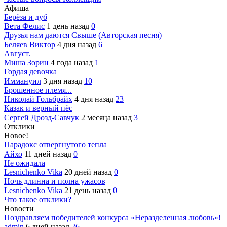
Афиша
Берёза и дуб
Вета Фелис
1 день назад
0
Друзья нам даются Свыше (Авторская песня)
Беляев Виктор
4 дня назад
6
Август.
Миша Зорин
4 года назад
1
Гордая девочка
Иммануил
3 дня назад
10
Брошенное племя...
Николай Гольбрайх
4 дня назад
23
Казак и верный пёс
Сергей Дрозд-Савчук
2 месяца назад
3
Отклики
Новое!
Парадокс отвергнутого тепла
Айхо
11 дней назад
0
Не ожидала
Lesnichenko Vika
20 дней назад
0
Ночь длинна и полна ужасов
Lesnichenko Vika
21 день назад
0
Что такое отклики?
Новости
Поздравляем победителей конкурса «Неразделенная любовь»!
admin
6 дней назад
26