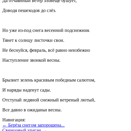
Да отчаянный ветер зловеще бушует,
Доводя пешеходов до слёз.
Но уже из-под снега весенний подснежник
Тянет к солнцу листочки свои.
Не беснуйся, февраль, всё равно неизбежно
Наступление звонкой весны.
Брызнет зелень красивым победным салютом,
И наряды наденут сады.
Отступай ледяной снежный ветреный лютый,
Все давно в ожиданьи весны.
Навигация:
← Берёза снегом запорошена...
Свинцовый ураган →