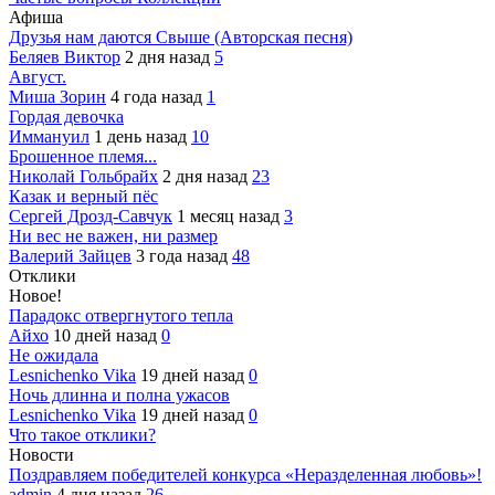
Афиша
Друзья нам даются Свыше (Авторская песня)
Беляев Виктор
2 дня назад
5
Август.
Миша Зорин
4 года назад
1
Гордая девочка
Иммануил
1 день назад
10
Брошенное племя...
Николай Гольбрайх
2 дня назад
23
Казак и верный пёс
Сергей Дрозд-Савчук
1 месяц назад
3
Ни вес не важен, ни размер
Валерий Зайцев
3 года назад
48
Отклики
Новое!
Парадокс отвергнутого тепла
Айхо
10 дней назад
0
Не ожидала
Lesnichenko Vika
19 дней назад
0
Ночь длинна и полна ужасов
Lesnichenko Vika
19 дней назад
0
Что такое отклики?
Новости
Поздравляем победителей конкурса «Неразделенная любовь»!
admin
4 дня назад
26